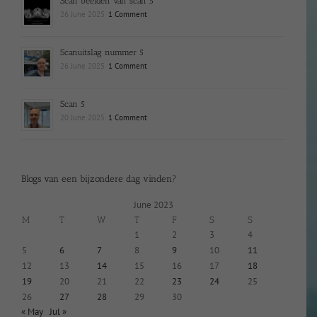
Scan beelden van scan 5
26 June 2025
1 Comment
Scanuitslag nummer 5
26 June 2025
1 Comment
Scan 5
20 June 2025
1 Comment
Blogs van een bijzondere dag vinden?
June 2023
M
T
W
T
F
S
S
1
2
3
4
5
6
7
8
9
10
11
12
13
14
15
16
17
18
19
20
21
22
23
24
25
26
27
28
29
30
« May
Jul »