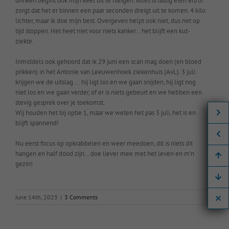
drinken begint ook mijn keel uit te hangen. Alles is lastig eten en/of
zorgt dat het er binnen een paar seconden dreigt uit te komen. 4 kilo
lichter, maar ik doe mijn best. Overgeven helpt ook niet, dus net op
tijd stoppen. Het heet niet voor niets kanker… het blijft een kut-
ziekte.
Inmiddels ook gehoord dat ik 29 juni een scan mag doen (en bloed
prikken) in het Antonie van Leeuwenhoek ziekenhuis (AvL). 3 juli
krijgen we de uitslag…. hij ligt los en we gaan snijden, hij ligt nog
niet los en we gaan verder, of er is niets gebeurt en we hebben een
stevig gesprek over je toekomst.
Wij houden het bij optie 1, maar we weten het pas 3 juli, het is en
blijft spannend!
Nu eerst focus op opkrabbelen en weer meedoen, dit is niets dit
hangen en half dood zijn… doe liever mee met het leven en m’n
gezin!
June 14th, 2023
|
3 Comments