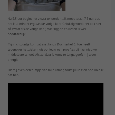
Na 5,5 uur begint het zwaar te worden…Ik moet totaal 7,5 uur, dus
het is al minder erg dan de vorige keer. Gelukkig wordt het ook niet
zó zwaar als de vorige keer, maar liggen en rusten is wel
noodzakelijk.
Mijn lichtpuntje komt al snel langs. Dochterlief Chloé heeft
tegenover het ziekenhuis opnieuw een proefles bij haar nieuwe
middelbare school. Als ze klaar is komt ze langs, geeft mij weer
energie!
Hierbij even een filmpje van mijn kamer, zodat jullie zien hoe luxe ik
het heb!