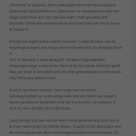
(Mocht het je opvallen, het is inderdaad niet meer het Langeland
Ziekenhuis, het ziekenhuis in Zoetermeer is overgenomen door het
Haga-ziekenhuis. Ach een nieuwe naam, maar gelukkig met
dezelfde liefdevolle mensen die er alles aan doen om mij in leven
te houden!)
Ik krijg mijn eigen kamer, kamer nummer 7, naast de balie van de
verpleegkundigen, een single-room met een bed. De veiligste die er
is.
Voor ik het weet is alles geregeld. Omdat er nog maar één
verpleegkundige is, ben ik de check of ze het goede medicijn geeft.
Nou, dat weet ik inmiddels wel, en mijn geboortedatum weet ik ook
nog. Prima dus, starten maar!
Ik zal er doorheen moeten, hoe zwaar het ook wordt.
Gelukkig hebben ze na de vorige keer met een team van toppers
bijeen gezeten en besproken wat het zou kunnen zijn waarom ik
toch zo veel last heb van al die troep.
Lang verhaal kort, een van de twee misselijkheidsmedicijnen die ik
al even neem blijkt mij niet te helpen. Daarom is het afgelopen met
de Metoclopramide, deze wordt ingeruild door Dexamethason. De