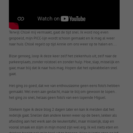
Terwijl Chloé mij vermaakt, gaat de tijd snel. Ik word nog even
gespoeld, mijn PICC-lijn wordt schoon gemaakt en ik mag al weer
naar huis. Chloé regelt op tijd Annie om ons weer op te halen en….
Bizar genoeg, loop ik deze keer zelf het ziekenhuis uit, zelf naar de
parkeerplaats, zonder rolstoel en zonder hulp. Moe, slap, misselijk en
gaar, maar blij dat ik naar huis mag. Hopen dat het opkrabbelen snel
gaat.
Het ging zo goed, dat we van enthousiasme geen eens foto’s hebben
gemaakt. Wel even aan gedacht, maar te blij om gewoon te lopen..
het ging zo snel, helaas geen foto’s van een lopende Miguel.
Stiekem type ik deze blog 2 dagen later en kan ik melden dat het
redelijk gaat. Sneller dan andere keren weer op de been, lekker als
afleiding aan het werk aan de keukentafel, maar misselijk, slap en
vooral smaak en slijm in mijn mond zijn wel erg. Ik wil niets eten en