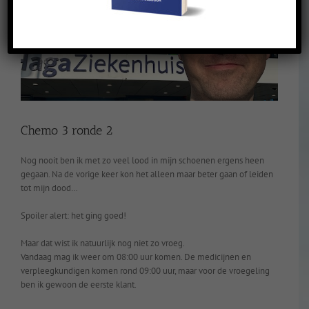
Chemo 3 ronde 2
Nog nooit ben ik met zo veel lood in mijn schoenen ergens heen
gegaan. Na de vorige keer kon het alleen maar beter gaan of leiden
tot mijn dood…
Spoiler alert: het ging goed!
Maar dat wist ik natuurlijk nog niet zo vroeg.
Vandaag mag ik weer om 08:00 uur komen. De medicijnen en
verpleegkundigen komen rond 09:00 uur, maar voor de vroegeling
ben ik gewoon de eerste klant.