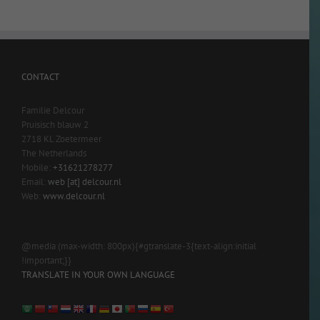
CONTACT
Familie Delcour
Pruisisch blauw 2
2718 KL Zoetermeer
The Netherlands
Mobile:
+31621278277
Email:
web [at] delcour.nl
Web:
www.delcour.nl
@media (max-width: 800px){#gtranslate-3{text-align:initial
!important;}}
TRANSLATE IN YOUR OWN LANGUAGE