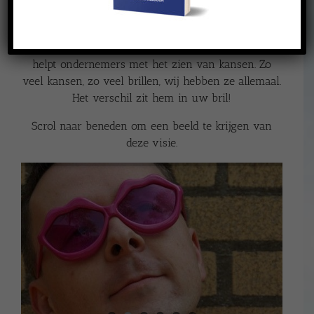
zoiets simpels als een paperclip of een post-it
komen? Als het te simpel is voor woorden, is het
veelal ook te simpel voor uw ogen. Verschilbril
helpt ondernemers met het zien van kansen. Zo
veel kansen, zo veel brillen, wij hebben ze allemaal.
Het verschil zit hem in uw bril!
Scrol naar beneden om een beeld te krijgen van
deze visie.