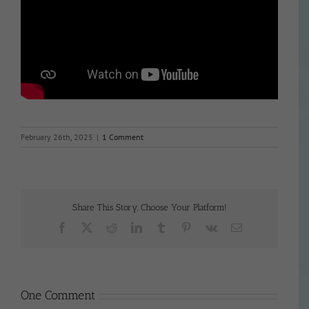
February 26th, 2025
|
1 Comment
Share This Story, Choose Your Platform!
Facebook
X
Reddit
LinkedIn
Tumblr
Pinterest
Vk
Email
One Comment