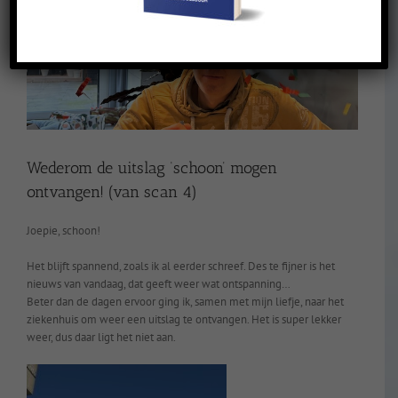
Wederom de uitslag ‘schoon’ mogen
ontvangen! (van scan 4)
Joepie, schoon!
Het blijft spannend, zoals ik al eerder schreef. Des te fijner is het
nieuws van vandaag, dat geeft weer wat ontspanning…
Beter dan de dagen ervoor ging ik, samen met mijn liefje, naar het
ziekenhuis om weer een uitslag te ontvangen. Het is super lekker
weer, dus daar ligt het niet aan.