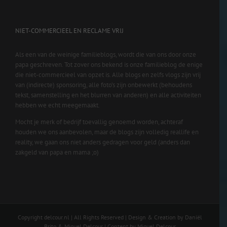
NIET-COMMERCIEEL EN RECLAME VRIJ
Als een van de weinige familieblogs, wordt die van ons door onze
papa geschreven. Tot zover ons bekend is onze familieblog de enige
die niet-commercieel van opzet is. Alle blogs en zelfs vlogs zijn vrij
van (indirecte) sponsoring, alle foto’s zijn onbewerkt (behoudens
tekst, samenstelling en het blurren van anderen) en alle activiteiten
hebben we echt meegemaakt.
Mocht je merk of bedrijf toevallig genoemd worden, achteraf
houden we ons aanbevolen, maar de blogs zijn volledig reallife en
reality, we gaan ons niet anders gedragen voor geld (anders dan
zakgeld van papa en mama ;o)
Copyright delcour.nl | All Rights Reserved | Design & Creation by Daniël
Brito & Miguel Delcour | Content by Miguel Delcour