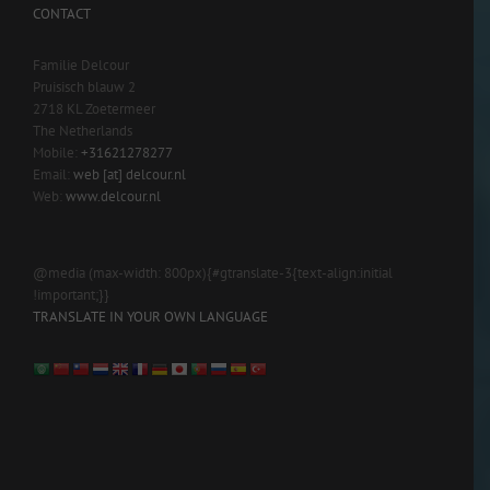
CONTACT
Familie Delcour
Pruisisch blauw 2
2718 KL Zoetermeer
The Netherlands
Mobile:
+31621278277
Email:
web [at] delcour.nl
Web:
www.delcour.nl
@media (max-width: 800px){#gtranslate-3{text-align:initial
!important;}}
TRANSLATE IN YOUR OWN LANGUAGE