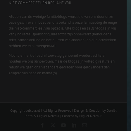
NIET-COMMERCIEEL EN RECLAME VRIJ
Als een van de weinige familieblogs, wordt die van ons door onze
papa geschreven. Tot zover ons bekend is onze familieblog de enige
die niet-commercieel van opzet is. Alle blogs en zelfs vlogs zijn vrij
van (indirecte) sponsoring, alle foto’s zijn onbewerkt (behoudens
tekst, samenstelling en het blurren van anderen) en alle activiteiten
hebben we echt meegemaakt.
Mocht je merk of bedrijf toevallig genoemd worden, achteraf
houden we ons aanbevolen, maar de blogs zijn volledig reallife en
reality, we gaan ons niet anders gedragen voor geld (anders dan
zakgeld van papa en mama ;o)
Copyright delcour.nl | All Rights Reserved | Design & Creation by Daniël
Brito & Miguel Delcour | Content by Miguel Delcour
Facebook
X
YouTube
LinkedIn
Email