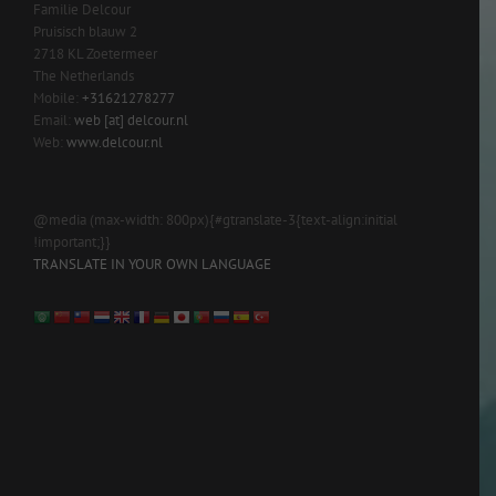
Familie Delcour
Pruisisch blauw 2
2718 KL Zoetermeer
The Netherlands
Mobile:
+31621278277
Email:
web [at] delcour.nl
Web:
www.delcour.nl
@media (max-width: 800px){#gtranslate-3{text-align:initial
!important;}}
TRANSLATE IN YOUR OWN LANGUAGE