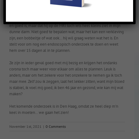
Om het geheel compleet te maken vrijdag nog even wezen prikken,
zodat ik vandaag de uitslag kan krijgen van alles.
Om 15:30 belt mijn internist met de melding dat mijn bloed stabiel
en goed is, maar dat hij op de MRI toch iets heel kleins ziet in mijn
dunne darm. Niet goed te bepalen wat, maar het kan een verkleving
zijn, een bobbeltje of wat ook… hij wil graag weten wat het is. En
stelt voor om nog een endoscopisch onderzoek te doen en weet
hem over 15 dagen al in te plannen.
Ze zijn in ieder geval goed met mij bezig en krijgen het ondanks
corona toch maar weer voor elkaar om alles te plannen. Leuk is
anders, maar om het zekere voor het onzekere te nemen ga ik toch
maar mee. Zelf zou ik zeggen, laat het lekker zitten, want mijn bloed
is stabiel, ik voel mij goed, ik ben 46 jaar en gezond, wie kan mij wat
maken?
Het komende onderzoek is in Den Haag, omdat ze heel diep m’n
keel in moeten… we gaan het zien!
November 1st, 2021
|
0 Comments