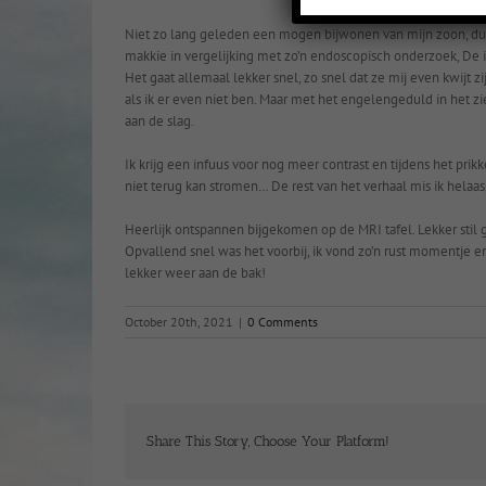
Niet zo lang geleden een mogen bijwonen van mijn zoon, dus 
makkie in vergelijking met zo’n endoscopisch onderzoek, De 
Het gaat allemaal lekker snel, zo snel dat ze mij even kwijt zij
als ik er even niet ben. Maar met het engelengeduld in het z
aan de slag.
Ik krijg een infuus voor nog meer contrast en tijdens het prik
niet terug kan stromen… De rest van het verhaal mis ik helaas,
Heerlijk ontspannen bijgekomen op de MRI tafel. Lekker stil
Opvallend snel was het voorbij, ik vond zo’n rust momentje en
lekker weer aan de bak!
October 20th, 2021
|
0 Comments
Share This Story, Choose Your Platform!