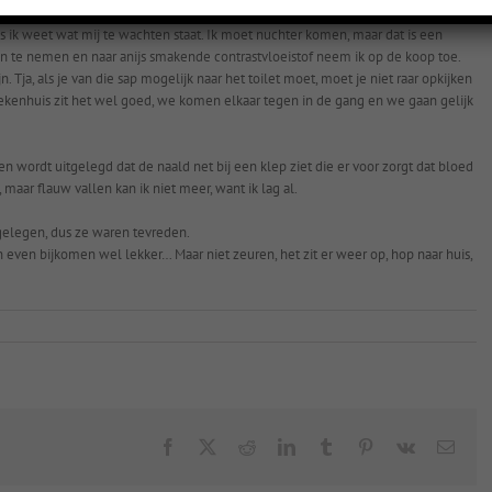
ik weet wat mij te wachten staat. Ik moet nuchter komen, maar dat is een
in te nemen en naar anijs smakende contrastvloeistof neem ik op de koop toe.
n. Tja, als je van die sap mogelijk naar het toilet moet, moet je niet raar opkijken
iekenhuis zit het wel goed, we komen elkaar tegen in de gang en we gaan gelijk
ken wordt uitgelegd dat de naald net bij een klep ziet die er voor zorgt dat bloed
 maar flauw vallen kan ik niet meer, want ik lag al.
 gelegen, dus ze waren tevreden.
 even bijkomen wel lekker… Maar niet zeuren, het zit er weer op, hop naar huis,
Facebook
X
Reddit
LinkedIn
Tumblr
Pinterest
Vk
Emai