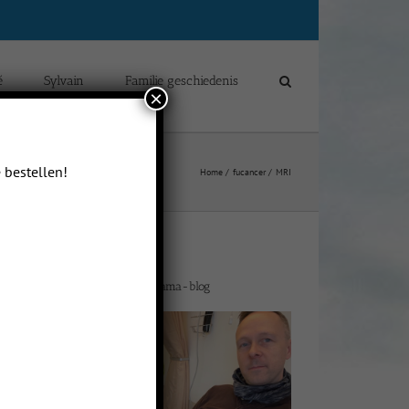
é
Sylvain
Familie geschiedenis
×
 bestellen!
Home
fucancer
MRI
Welkom op mijn drama-blog