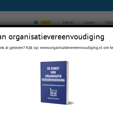
Miguel
Annie
Chlo
NIEUW
an organisatievereenvoudiging
ek al gelezen? Kijk op:
www.organisatievereenvoudiging.nl
om te
Previous
Next
ijk nog vakantie is, en geheel gezond (denk ik) mag ik vandaag een MRI doen.