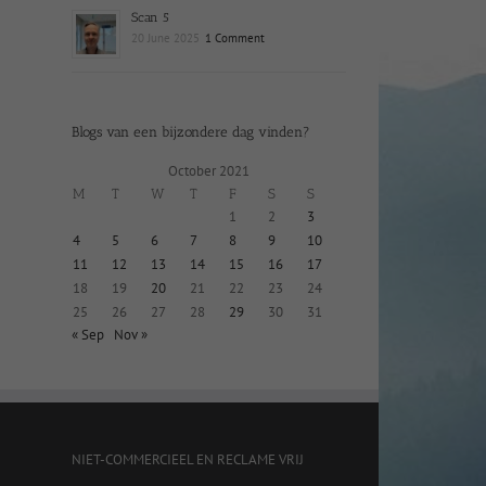
Scan 5
20 June 2025
1 Comment
Blogs van een bijzondere dag vinden?
October 2021
M
T
W
T
F
S
S
1
2
3
4
5
6
7
8
9
10
11
12
13
14
15
16
17
18
19
20
21
22
23
24
25
26
27
28
29
30
31
« Sep
Nov »
NIET-COMMERCIEEL EN RECLAME VRIJ