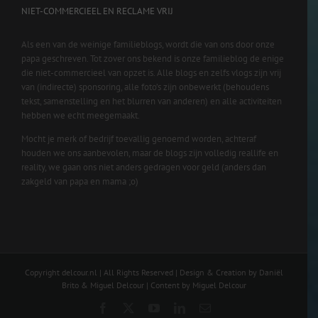
NIET-COMMERCIEEL EN RECLAME VRIJ
Als een van de weinige familieblogs, wordt die van ons door onze
papa geschreven. Tot zover ons bekend is onze familieblog de enige
die niet-commercieel van opzet is. Alle blogs en zelfs vlogs zijn vrij
van (indirecte) sponsoring, alle foto’s zijn onbewerkt (behoudens
tekst, samenstelling en het blurren van anderen) en alle activiteiten
hebben we echt meegemaakt.
Mocht je merk of bedrijf toevallig genoemd worden, achteraf
houden we ons aanbevolen, maar de blogs zijn volledig reallife en
reality, we gaan ons niet anders gedragen voor geld (anders dan
zakgeld van papa en mama ;o)
Copyright delcour.nl | All Rights Reserved | Design & Creation by Daniël
Brito & Miguel Delcour | Content by Miguel Delcour
Facebook
X
YouTube
LinkedIn
Email