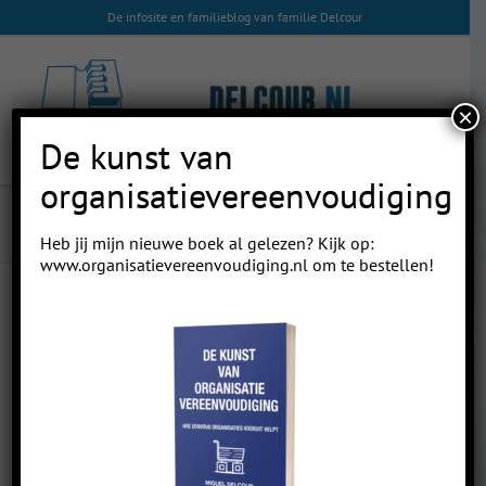
Skip
De infosite en familieblog van familie Delcour
to
content
×
De kunst van
organisatievereenvoudiging
fucancer tattoo
Heb jij mijn nieuwe boek al gelezen? Kijk op:
www.organisatievereenvoudiging.nl
om te bestellen!
View
Larger
Image
Previous
Next