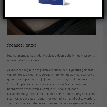
fucancer tattoo
Iets wat niemand dacht dat ik ooit zou doen, zelfs ik niet. Maar soms
is de situatie toch anders…
Al vanaf het begin van mijn kankerperiode heb ik gebruik gemaakt
van een logo. Ok, eerlijk is eerlijk, ik heb hem gejat, maar daarna wel
geheel aangepast, want hij lijnde niet mooi uit, de uiteinden van de
‘ribbon’ klopte niet én -nog erger- het woord ‘kanker’ was met
hoofdletters geschreven. Dat zal je mij nooit zien doen.
Nadat het mij geholpen heeft in mijn eerste online uiting heb ik het
steenvast toegepast en begon het voor mij een symbool te worden.
Tja… dan is het een kleine weg naar een tattoo als symbool. Jammer