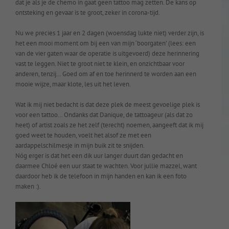
dat je als je de chemo in gaat geen tattoo mag zetten. De kans op
ontsteking en gevaar is te groot, zeker in corona-tijd.
Nu we precies 1 jaar en 2 dagen (woensdag lukte niet) verder zijn, is
het een mooi moment om bij een van mijn ‘boorgaten’ (lees: een
van de vier gaten waar de operatie is uitgevoerd) deze herinnering
vast te leggen. Niet te groot niet te klein, en onzichtbaar voor
anderen, tenzij… Goed om af en toe herinnerd te worden aan een
mooie wijze, maar klote, les uit het leven.
Wat ik mij niet bedacht is dat deze plek de meest gevoelige plek is
voor een tattoo… Ondanks dat Danique, de tattoageur (als dat zo
heet) of artist zoals ze het zelf (terecht) noemen, aangeeft dat ik mij
goed weet te houden, voelt het alsof ze met een
aardappelschilmesje in mijn buik zit te snijden.
Nóg erger is dat het een dik uur langer duurt dan gedacht en
daarmee Chloé een uur staat te wachten. Voor jullie mazzel, want
daardoor heb ik de telefoon in mijn handen en kan ik een foto
maken :).