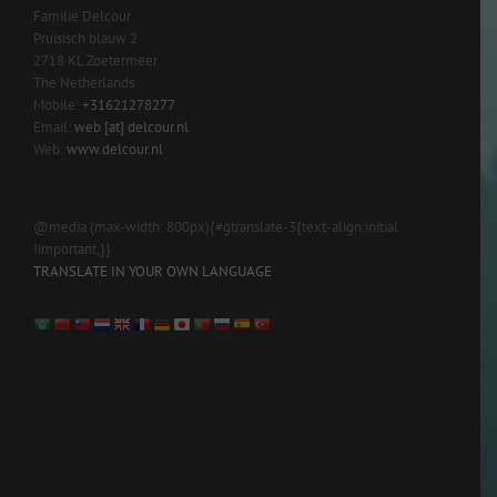
Familie Delcour
Pruisisch blauw 2
2718 KL Zoetermeer
The Netherlands
Mobile:
+31621278277
Email:
web [at] delcour.nl
Web:
www.delcour.nl
@media (max-width: 800px){#gtranslate-3{text-align:initial
!important;}}
TRANSLATE IN YOUR OWN LANGUAGE