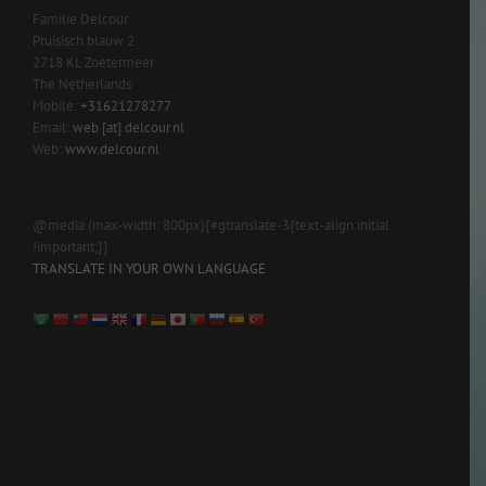
Familie Delcour
Pruisisch blauw 2
2718 KL Zoetermeer
The Netherlands
Mobile:
+31621278277
Email:
web [at] delcour.nl
Web:
www.delcour.nl
@media (max-width: 800px){#gtranslate-3{text-align:initial
!important;}}
TRANSLATE IN YOUR OWN LANGUAGE