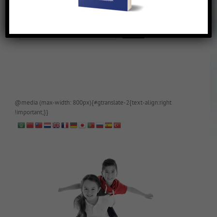
De blog is (tijdelijk) afgeschermd, als je toegang wilt, app of mail
papa even.
@media (max-width: 800px){#gtranslate-2{text-align:right
!important;}}