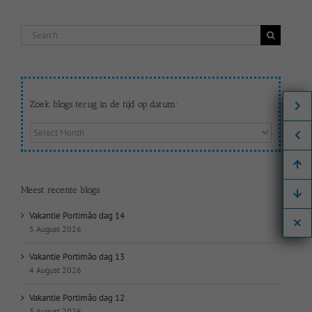
Search
for:
Zoek blogs terug in de tijd op datum:
Zoek
blogs
terug
in
de
Meest recente blogs
tijd
op
Vakantie Portimão dag 14
datum:
5 August 2026
Vakantie Portimão dag 13
4 August 2026
Vakantie Portimão dag 12
3 August 2026