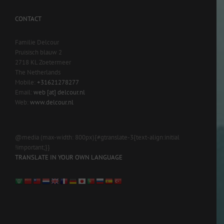
CONTACT
Familie Delcour
Pruisisch blauw 2
2718 KL Zoetermeer
The Netherlands
Mobile:
+31621278277
Email:
web [at] delcour.nl
Web:
www.delcour.nl
@media (max-width: 800px){#gtranslate-3{text-align:initial
!important;}}
TRANSLATE IN YOUR OWN LANGUAGE