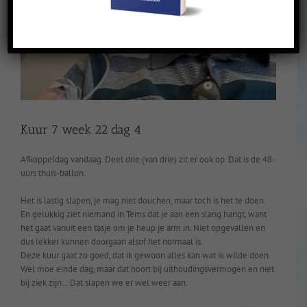
Kuur 7 week 22 dag 4
Afkoppeldag vandaag. Deel drie (van drie) zit er ook op. Dat is de 48-
uurs thuis-ballon.
Het is lastig slapen, je mag niet douchen, maar toch is het te doen.
En gelukkig ziet niemand in Tems dat je aan een slang hangt, want
het gaat vanuit een tasje om je heup je arm in. Niet opgevallen en
dus lekker kunnen doorgaan alsof het normaal is.
Deze kuur gaat zo goed, dat ik gewoon alles kan wat ik wilde doen.
Wel moe einde dag, maar dat hoort bij uithoudingsvermogen en niet
bij ziek zijn… Dat slapen we er wel weer aan.