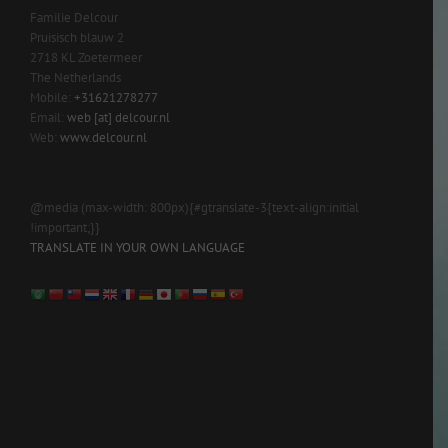
Familie Delcour
Pruisisch blauw 2
2718 KL Zoetermeer
The Netherlands
Mobile:
+31621278277
Email:
web [at] delcour.nl
Web:
www.delcour.nl
@media (max-width: 800px){#gtranslate-3{text-align:initial
!important;}}
TRANSLATE IN YOUR OWN LANGUAGE