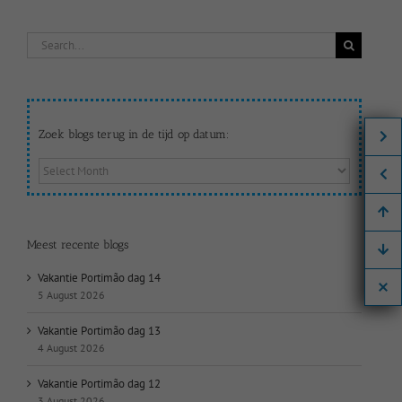
Search
for:
Zoek blogs terug in de tijd op datum:
Zoek
blogs
terug
in
de
Meest recente blogs
tijd
op
Vakantie Portimão dag 14
datum:
5 August 2026
Vakantie Portimão dag 13
4 August 2026
Vakantie Portimão dag 12
3 August 2026