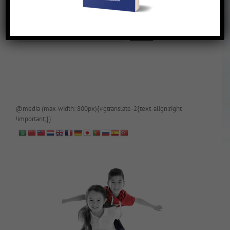
De blog is (tijdelijk) afgeschermd, als je toegang wilt, app of mail
papa even.
@media (max-width: 800px){#gtranslate-2{text-align:right
!important;}}