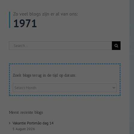
Zo veel blogs zijn er al van ons:
1971
Search
for:
Zoek blogs terug in de tijd op datum:
Zoek
blogs
terug
in
de
Meest recente blogs
tijd
op
Vakantie Portimão dag 14
datum:
5 August 2026