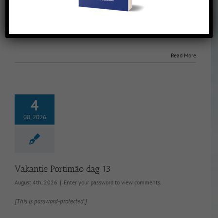
Vakantie Portimão dag 14
August 5th, 2026
|
Enter your password to view comments.
[This is password-protected.]
Read More
4
08, 2026
Vakantie Portimão dag 13
August 4th, 2026
|
Enter your password to view comments.
[This is password-protected.]