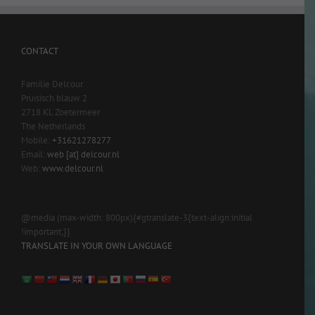
CONTACT
Familie Delcour
Pruisisch blauw 2
2718 KL Zoetermeer
The Netherlands
Mobile:
+31621278277
Email:
web [at] delcour.nl
Web:
www.delcour.nl
@media (max-width: 800px){#gtranslate-3{text-align:initial
!important;}}
TRANSLATE IN YOUR OWN LANGUAGE