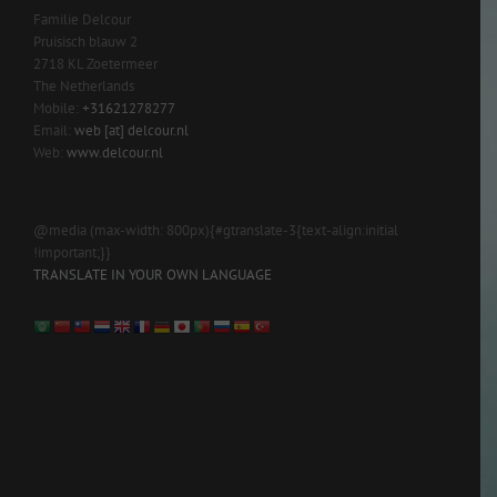
Familie Delcour
Pruisisch blauw 2
2718 KL Zoetermeer
The Netherlands
Mobile:
+31621278277
Email:
web [at] delcour.nl
Web:
www.delcour.nl
@media (max-width: 800px){#gtranslate-3{text-align:initial
!important;}}
TRANSLATE IN YOUR OWN LANGUAGE