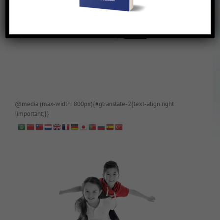
De blog is (tijdelijk) afgeschermd, als je toegang wilt, app of mail
papa even.
@media (max-width: 800px){#gtranslate-2{text-align:right
!important;}}