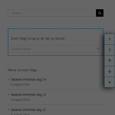
Search
for:
Zoek blogs terug in de tijd op datum:
Zoek
blogs
terug
in
de
Meest recente blogs
tijd
op
Vakantie Portimão dag 14
datum:
5 August 2026
Vakantie Portimão dag 13
4 August 2026
Vakantie Portimão dag 12
3 August 2026