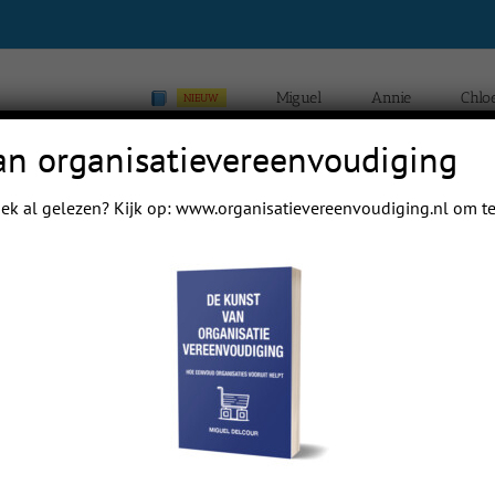
Miguel
Annie
Chlo
NIEUW
an organisatievereenvoudiging
dag 3
ek al gelezen? Kijk op:
www.organisatievereenvoudiging.nl
om te
Home
Blogs van Chloé Yip Hei Delcour
Blogs va
Previous
Next
dag 3
 mail papa even.