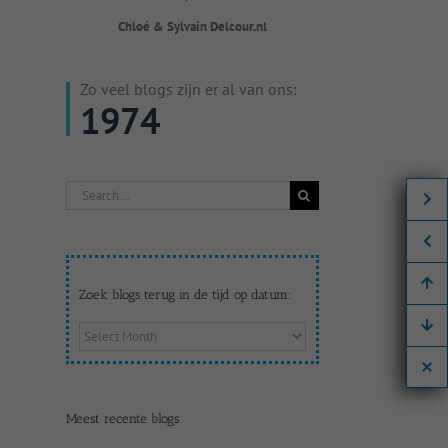
Chloé & Sylvain Delcour.nl
Zo veel blogs zijn er al van ons:
1974
Search
for:
Zoek blogs terug in de tijd op datum:
Zoek
blogs
terug
in
de
Meest recente blogs
tijd