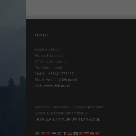
CONTACT
Familie Delcour
Pruisisch blauw 2
2718 KL Zoetermeer
The Netherlands
Mobile:
+31621278277
Email:
web [at] delcour.nl
Web:
www.delcour.nl
@media (max-width: 800px){#gtranslate-
3{text-align:initial !important;}}
TRANSLATE IN YOUR OWN LANGUAGE