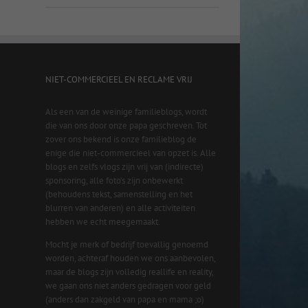
NIET-COMMERCIEEL EN RECLAME VRIJ
Als een van de weinige familieblogs, wordt
die van ons door onze papa geschreven. Tot
zover ons bekend is onze familieblog de
enige die niet-commercieel van opzet is. Alle
blogs en zelfs vlogs zijn vrij van (indirecte)
sponsoring, alle foto’s zijn onbewerkt
(behoudens tekst, samenstelling en het
blurren van anderen) en alle activiteiten
hebben we echt meegemaakt.
Mocht je merk of bedrijf toevallig genoemd
worden, achteraf houden we ons aanbevolen,
maar de blogs zijn volledig reallife en reality,
we gaan ons niet anders gedragen voor geld
(anders dan zakgeld van papa en mama ;o)