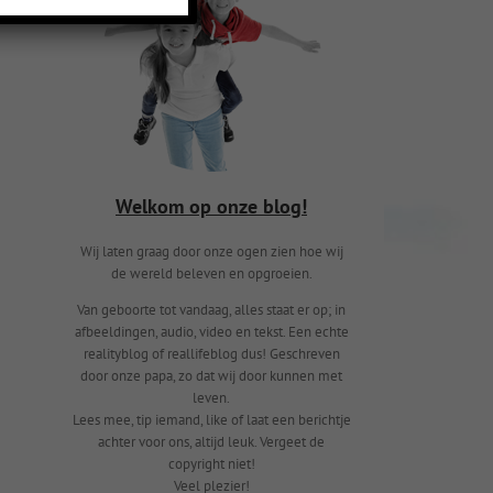
Welkom op onze blog!
Wij laten graag door onze ogen zien hoe wij
de wereld beleven en opgroeien.
Van geboorte tot vandaag, alles staat er op; in
afbeeldingen, audio, video en tekst. Een echte
realityblog of reallifeblog dus! Geschreven
door onze papa, zo dat wij door kunnen met
leven.
Lees mee, tip iemand, like of laat een berichtje
achter voor ons, altijd leuk. Vergeet de
copyright niet!
Veel plezier!