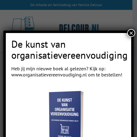
Skip
De infosite en familieblog van familie Delcour
to
content
×
De kunst van
organisatievereenvoudiging
Langzame verbetering
Heb jij mijn nieuwe boek al gelezen? Kijk op:
www.organisatievereenvoudiging.nl
om te bestellen!
Previous
Next
Langzame verbetering