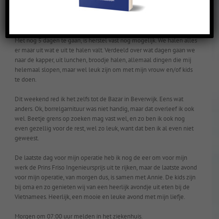
Na de afgelopen weken extra verzwakking in mijn aansterktijd voor
de operatie bijna voorbij zijn, 17de ga ik onder het mes, begint het
langzame herstel vandaag.
Met nog 5 dagen te gaan, is herstel vast nog mogelijk. We halen alles
er maar uit wat e uit te halen valt. Verdeeld over wat dagen gaan we
naar de kapper, uit lunchen, broodje halen, allemaal dingen die mij
helemaal slopen, maar wel leuk zijn om met mijn vrouw en/of kids
te doen.
Dit weekend red ik het zelfs tot de Bazar in Beverwijk. Eens wat
anders. Ok, borrelgarnituur was niet handig, maar dat overleef ik ook
wel. Beetje grens op zoeken mag vast wel, en zo ben ik ook nog
even gezellig voor de rest, wel zo leuk, want dat ben ik al even niet
geweest.
De laatste dag voor mijn operatie heb ik nog de eer om voor mijn
werk de Prins Friso Ingenieursprijs uit te rijken, maar de laatste avond
voor mijn operatie, van morgen dus, is samen met Annie. De kids zijn
bij oma en zo genieten wij van een heerlijk avondje uit eten bij de
Vietnamees. Heerlijk, een mooie en leuke avond met mijn liefje.
Morgen om 07:00 uur melden in het ziekenhuis.