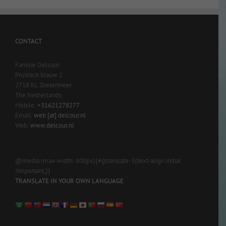
CONTACT
Familie Delcour
Pruisisch blauw 2
2718 KL Zoetermeer
The Netherlands
Mobile:
+31621278277
Email:
web [at] delcour.nl
Web:
www.delcour.nl
@media (max-width: 800px){#gtranslate-3{text-align:initial
!important;}}
TRANSLATE IN YOUR OWN LANGUAGE