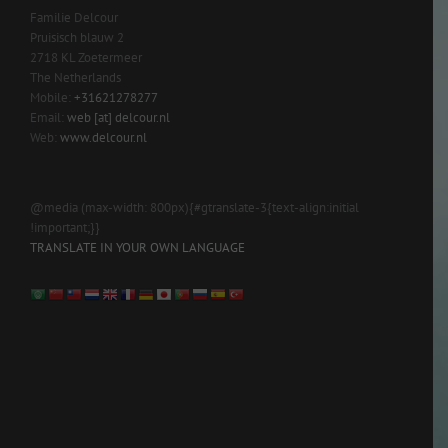
Familie Delcour
Pruisisch blauw 2
2718 KL Zoetermeer
The Netherlands
Mobile:
+31621278277
Email:
web [at] delcour.nl
Web:
www.delcour.nl
@media (max-width: 800px){#gtranslate-3{text-align:initial
!important;}}
TRANSLATE IN YOUR OWN LANGUAGE