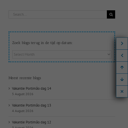
Search
for:
Zoek blogs terug in de tijd op datum:
Zoek
blogs
terug
in
de
Meest recente blogs
tijd
op
Vakantie Portimão dag 14
datum:
5 August 2026
Vakantie Portimão dag 13
4 August 2026
Vakantie Portimão dag 12
3 August 2026