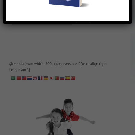
De blog is (tijdelijk) afgeschermd, als je toegang wilt, app of mail
papa even.
@media (max-width: 800px){#gtranslate-2{text-align:right
!important;}}