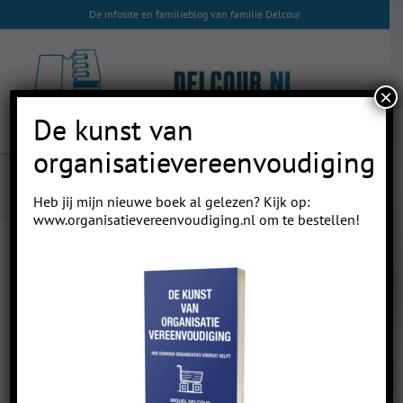
Skip
De infosite en familieblog van familie Delcour
to
content
×
De kunst van
organisatievereenvoudiging
Mijn MRI
Heb jij mijn nieuwe boek al gelezen? Kijk op:
www.organisatievereenvoudiging.nl
om te bestellen!
Previous
Next
Mijn MRI