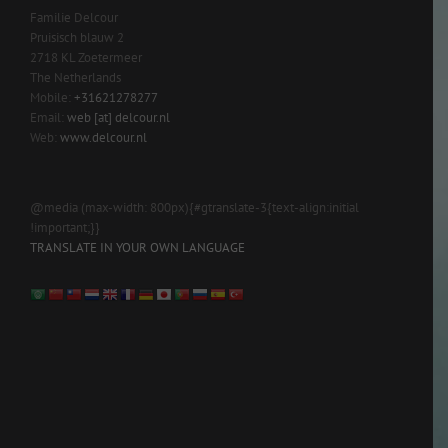
Familie Delcour
Pruisisch blauw 2
2718 KL Zoetermeer
The Netherlands
Mobile:
+31621278277
Email:
web [at] delcour.nl
Web:
www.delcour.nl
@media (max-width: 800px){#gtranslate-3{text-align:initial
!important;}}
TRANSLATE IN YOUR OWN LANGUAGE