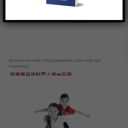
De blog is (tijdelijk) afgeschermd, als je toegang wilt, app of mail
papa even.
@media (max-width: 800px){#gtranslate-2{text-align:right
!important;}}