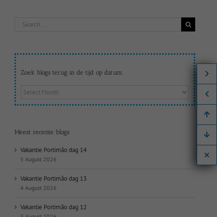
Search
for:
Zoek blogs terug in de tijd op datum:
Zoek
blogs
terug
in
de
Meest recente blogs
tijd
op
Vakantie Portimão dag 14
datum:
5 August 2026
Vakantie Portimão dag 13
4 August 2026
Vakantie Portimão dag 12
3 August 2026