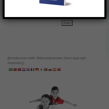
De blog is (tijdelijk) afgeschermd, als je toegang wilt, app of mail
papa even.
@media (max-width: 800px){#gtranslate-2{text-align:right
!important;}}