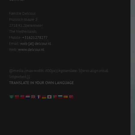
Familie Delcour
Pruisisch blauw 2
2718 KL Zoetermeer
The Netherlands
Mobile:
+31621278277
Email:
web [at] delcour.nl
Web:
www.delcour.nl
@media (max-width: 800px){#gtranslate-3{text-align:initial
!important;}}
TRANSLATE IN YOUR OWN LANGUAGE