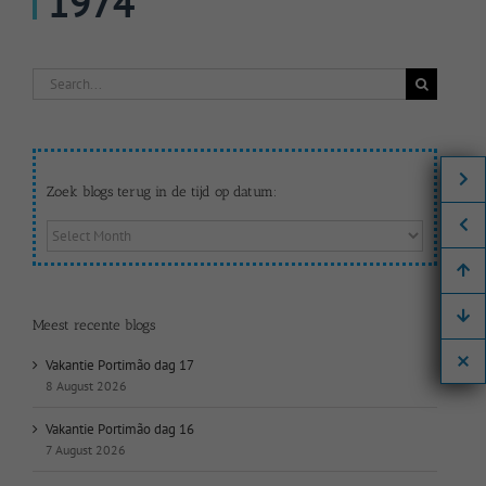
1974
Search
for:
Zoek blogs terug in de tijd op datum:
Zoek
blogs
terug
in
de
Meest recente blogs
tijd
op
Vakantie Portimão dag 17
datum:
8 August 2026
Vakantie Portimão dag 16
7 August 2026