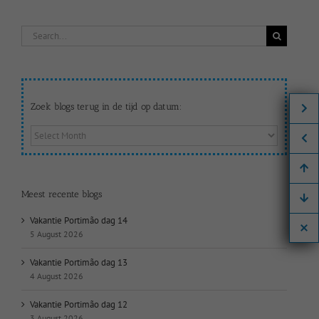
Search
for:
Zoek blogs terug in de tijd op datum:
Zoek
blogs
terug
in
de
Meest recente blogs
tijd
op
Vakantie Portimão dag 14
datum:
5 August 2026
Vakantie Portimão dag 13
4 August 2026
Vakantie Portimão dag 12
3 August 2026