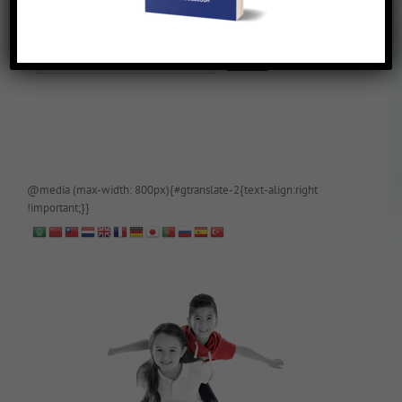
De blog is (tijdelijk) afgeschermd, als je toegang wilt, app of mail
papa even.
@media (max-width: 800px){#gtranslate-2{text-align:right
!important;}}