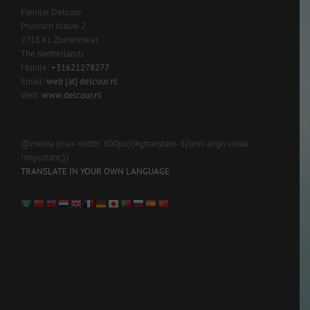
Familie Delcour
Pruisisch blauw 2
2718 KL Zoetermeer
The Netherlands
Mobile:
+31621278277
Email:
web [at] delcour.nl
Web:
www.delcour.nl
@media (max-width: 800px){#gtranslate-3{text-align:initial
!important;}}
TRANSLATE IN YOUR OWN LANGUAGE