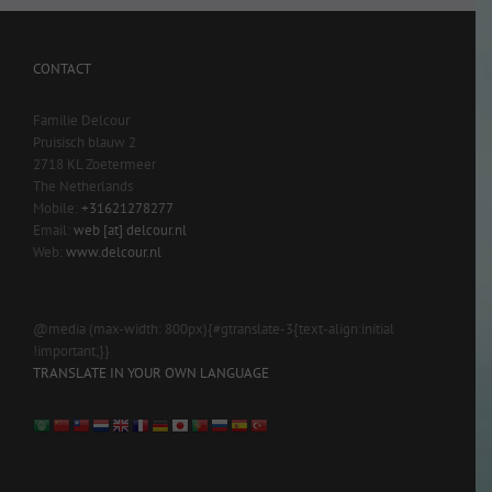
CONTACT
Familie Delcour
Pruisisch blauw 2
2718 KL Zoetermeer
The Netherlands
Mobile:
+31621278277
Email:
web [at] delcour.nl
Web:
www.delcour.nl
@media (max-width: 800px){#gtranslate-3{text-align:initial
!important;}}
TRANSLATE IN YOUR OWN LANGUAGE