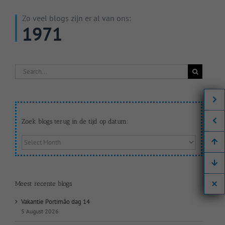
Zo veel blogs zijn er al van ons:
1971
Search
for:
Zoek blogs terug in de tijd op datum:
Zoek
blogs
terug
in
de
Meest recente blogs
tijd
op
Vakantie Portimão dag 14
datum:
5 August 2026