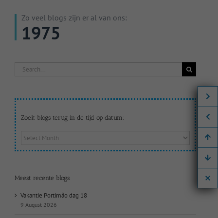
Zo veel blogs zijn er al van ons:
1975
Search
for:
Zoek blogs terug in de tijd op datum:
Zoek
blogs
terug
in
de
Meest recente blogs
tijd
op
Vakantie Portimão dag 18
datum:
9 August 2026