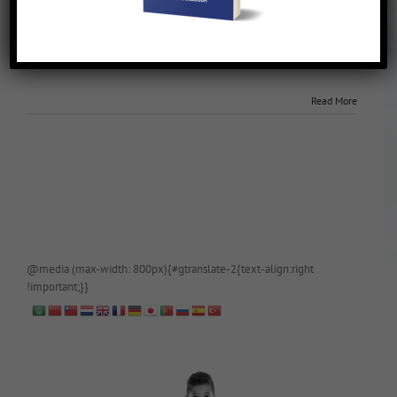
Zwemles zonder het koud te hebben
March 10th, 2018
|
Enter your password to view comments.
[This is password-protected.]
Read More
@media (max-width: 800px){#gtranslate-2{text-align:right
!important;}}