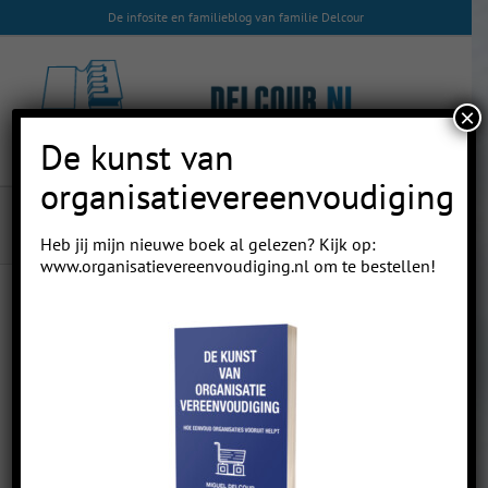
Skip
De infosite en familieblog van familie Delcour
to
content
×
De kunst van
organisatievereenvoudiging
pak
Heb jij mijn nieuwe boek al gelezen? Kijk op:
www.organisatievereenvoudiging.nl
om te bestellen!
10
03, 2018