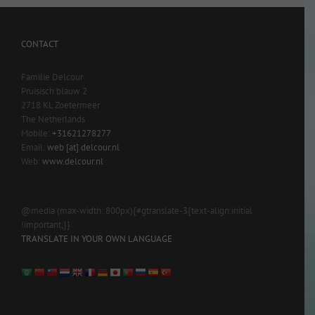
CONTACT
Familie Delcour
Pruisisch blauw 2
2718 KL Zoetermeer
The Netherlands
Mobile:
+31621278277
Email:
web [at] delcour.nl
Web:
www.delcour.nl
@media (max-width: 800px){#gtranslate-3{text-align:initial
!important;}}
TRANSLATE IN YOUR OWN LANGUAGE