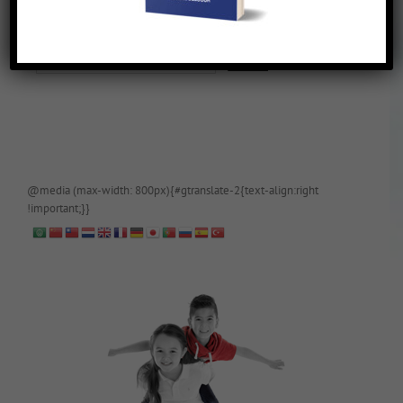
De blog is (tijdelijk) afgeschermd, als je toegang wilt, app of mail
papa even.
@media (max-width: 800px){#gtranslate-2{text-align:right
!important;}}