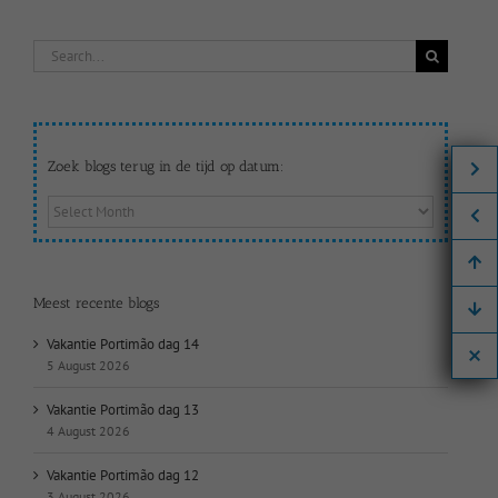
Search
for:
Zoek blogs terug in de tijd op datum:
Zoek
blogs
terug
in
de
Meest recente blogs
tijd
op
Vakantie Portimão dag 14
datum:
5 August 2026
Vakantie Portimão dag 13
4 August 2026
Vakantie Portimão dag 12
3 August 2026