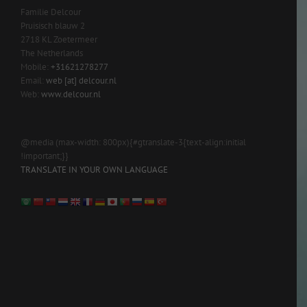
Familie Delcour
Pruisisch blauw 2
2718 KL Zoetermeer
The Netherlands
Mobile:
+31621278277
Email:
web [at] delcour.nl
Web:
www.delcour.nl
@media (max-width: 800px){#gtranslate-3{text-align:initial
!important;}}
TRANSLATE IN YOUR OWN LANGUAGE