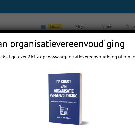
Miguel
Annie
Chlo
NIEUW
an organisatievereenvoudiging
ek al gelezen? Kijk op:
www.organisatievereenvoudiging.nl
om te
Previous
Next