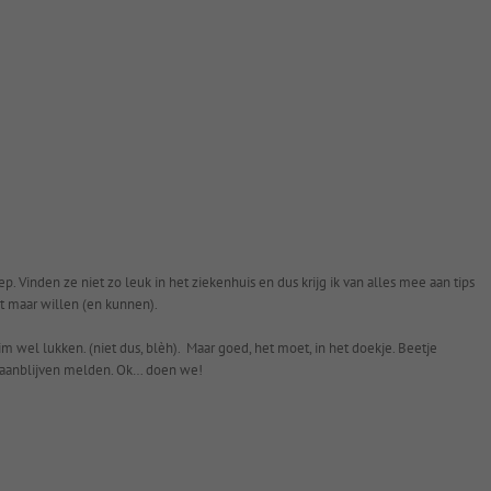
p. Vinden ze niet zo leuk in het ziekenhuis en dus krijg ik van alles mee aan tips
et maar willen (en kunnen).
wel lukken. (niet dus, blèh). Maar goed, het moet, in het doekje. Beetje
j aanblijven melden. Ok… doen we!