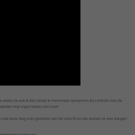
o weten ze wie ik ben (moet ik meermaals opnoemen als controle voor de.
maanden mijn eigen kamer, zo’n luxe!
en met werk. Nog even genieten van het uitzicht en dan komen ze met slangen