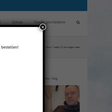
é
Sylvain
Familie geschiedenis
×
 bestellen!
Home
fucancer
Kuur 7 week 22 we mogen weer
Welkom op mijn drama-blog