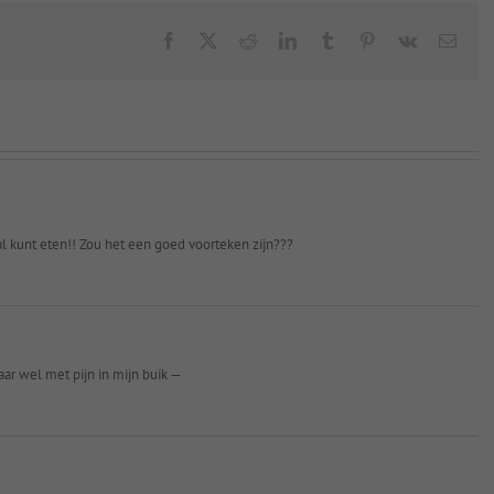
Facebook
X
Reddit
LinkedIn
Tumblr
Pinterest
Vk
Emai
al kunt eten!! Zou het een goed voorteken zijn???
aar wel met pijn in mijn buik —