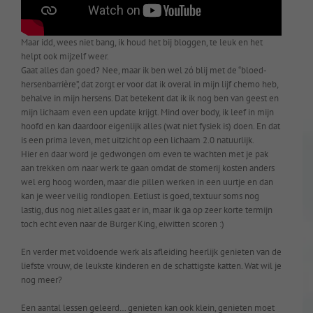
Maar idd, wees niet bang, ik houd het bij bloggen, te leuk en het
helpt ook mijzelf weer.
Gaat alles dan goed? Nee, maar ik ben wel zó blij met de “bloed-
hersenbarrière”, dat zorgt er voor dat ik overal in mijn lijf chemo heb,
behalve in mijn hersens. Dat betekent dat ik ik nog ben van geest en
mijn lichaam even een update krijgt. Mind over body, ik leef in mijn
hoofd en kan daardoor eigenlijk alles (wat niet fysiek is) doen. En dat
is een prima leven, met uitzicht op een lichaam 2.0 natuurlijk.
Hier en daar word je gedwongen om even te wachten met je pak
aan trekken om naar werk te gaan omdat de stomerij kosten anders
wel erg hoog worden, maar die pillen werken in een uurtje en dan
kan je weer veilig rondlopen. Eetlust is goed, textuur soms nog
lastig, dus nog niet alles gaat er in, maar ik ga op zeer korte termijn
toch echt even naar de Burger King, eiwitten scoren :)
En verder met voldoende werk als afleiding heerlijk genieten van de
liefste vrouw, de leukste kinderen en de schattigste katten. Wat wil je
nog meer?
Een aantal lessen geleerd… genieten kan ook klein, genieten moet