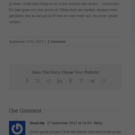
je doen, mind over body en er is iets mooier dan leven…. overleven.
En daar gaan we voor, punt uit. Dikke doei aan kanker, stoppen met
genieten doe ik wel als ik 87 ben en niet meer wil. Nu weer lekker
verder!
September 27th, 2023
|
1 Comment
Share This Story, Choose Your Platform!
Facebook
X
Reddit
LinkedIn
Tumblr
Pinterest
Vk
Email
One Comment
OmaCoby
27 September 2023 at 14:03
- Reply
Groot gelijk jongen! Wie het kleine niet eert is het grote