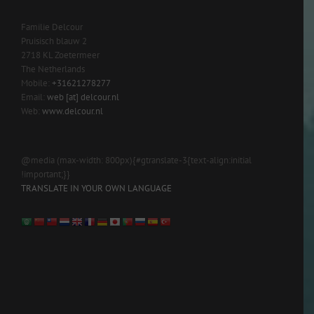
Familie Delcour
Pruisisch blauw 2
2718 KL Zoetermeer
The Netherlands
Mobile:
+31621278277
Email:
web [at] delcour.nl
Web:
www.delcour.nl
@media (max-width: 800px){#gtranslate-3{text-align:initial
!important;}}
TRANSLATE IN YOUR OWN LANGUAGE