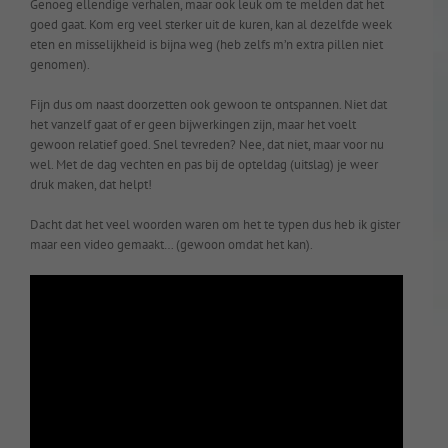
Genoeg ellendige verhalen, maar ook leuk om te melden dat het
goed gaat. Kom erg veel sterker uit de kuren, kan al dezelfde week
eten en misselijkheid is bijna weg (heb zelfs m’n extra pillen niet
genomen).
Fijn dus om naast doorzetten ook gewoon te ontspannen. Niet dat
het vanzelf gaat of er geen bijwerkingen zijn, maar het voelt
gewoon relatief goed. Snel tevreden? Nee, dat niet, maar voor nu
wel. Met de dag vechten en pas bij de opteldag (uitslag) je weer
druk maken, dat helpt!
Dacht dat het veel woorden waren om het te typen dus heb ik gister
maar een video gemaakt… (gewoon omdat het kan).