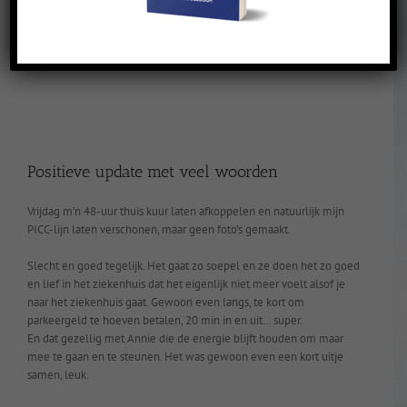
Positieve update met veel woorden
Vrijdag m’n 48-uur thuis kuur laten afkoppelen en natuurlijk mijn
PICC-lijn laten verschonen, maar geen foto’s gemaakt.
Slecht en goed tegelijk. Het gaat zo soepel en ze doen het zo goed
en lief in het ziekenhuis dat het eigenlijk niet meer voelt alsof je
naar het ziekenhuis gaat. Gewoon even langs, te kort om
parkeergeld te hoeven betalen, 20 min in en uit… super.
En dat gezellig met Annie die de energie blijft houden om maar
mee te gaan en te steunen. Het was gewoon even een kort uitje
samen, leuk.