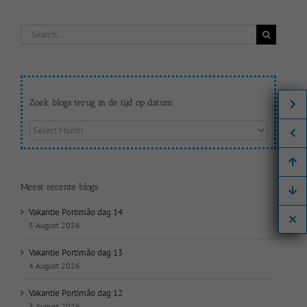
Search
for:
Zoek blogs terug in de tijd op datum:
Zoek
blogs
terug
in
de
Meest recente blogs
tijd
op
Vakantie Portimão dag 14
datum:
5 August 2026
Vakantie Portimão dag 13
4 August 2026
Vakantie Portimão dag 12
3 August 2026