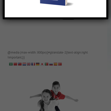
De blog is (tijdelijk) afgeschermd, als je toegang wilt, app of mail
papa even.
@media (max-width: 800px){#gtranslate-2{text-align:right
!important;}}