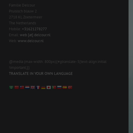
Familie Delcour
Pruisisch blauw 2
2718 KL Zoetermeer
The Netherlands
Mobile:
+31621278277
Email:
web [at] delcour.nl
Web:
www.delcour.nl
@media (max-width: 800px){#gtranslate-3{text-align:initial
!important;}}
TRANSLATE IN YOUR OWN LANGUAGE