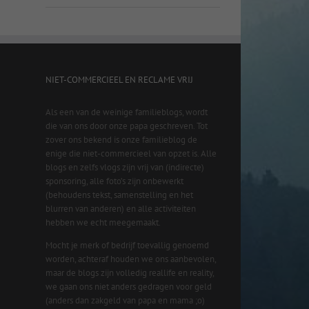
NIET-COMMERCIEEL EN RECLAME VRIJ
Als een van de weinige familieblogs, wordt
die van ons door onze papa geschreven. Tot
zover ons bekend is onze familieblog de
enige die niet-commercieel van opzet is. Alle
blogs en zelfs vlogs zijn vrij van (indirecte)
sponsoring, alle foto’s zijn onbewerkt
(behoudens tekst, samenstelling en het
blurren van anderen) en alle activiteiten
hebben we echt meegemaakt.
Mocht je merk of bedrijf toevallig genoemd
worden, achteraf houden we ons aanbevolen,
maar de blogs zijn volledig reallife en reality,
we gaan ons niet anders gedragen voor geld
(anders dan zakgeld van papa en mama ;o)