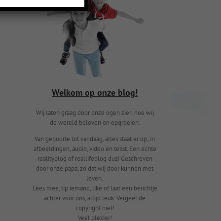
Welkom op onze blog!
Wij laten graag door onze ogen zien hoe wij
de wereld beleven en opgroeien.
Van geboorte tot vandaag, alles staat er op; in
afbeeldingen, audio, video en tekst. Een echte
realityblog of reallifeblog dus! Geschreven
door onze papa, zo dat wij door kunnen met
leven.
Lees mee, tip iemand, like of laat een berichtje
achter voor ons, altijd leuk. Vergeet de
copyright niet!
Veel plezier!