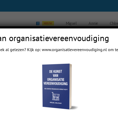
Miguel
Annie
Chlo
NIEUW
an organisatievereenvoudiging
dag 5
ek al gelezen? Kijk op:
www.organisatievereenvoudiging.nl
om te
Home
Blogs van Chloé Yip Hei Delcour
Blogs va
Previous
Next
dag 5
 mail papa even.