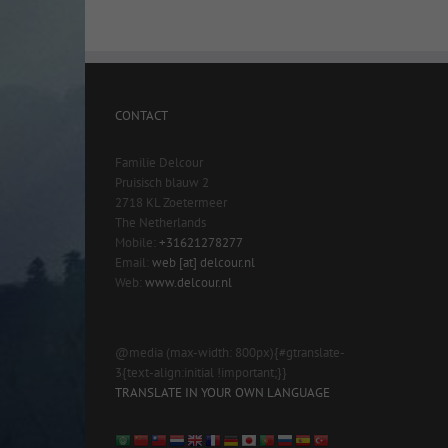
CONTACT
Familie Delcour
Pruisisch blauw 2
2718 KL Zoetermeer
The Netherlands
Mobile:
+31621278277
Email:
web [at] delcour.nl
Web:
www.delcour.nl
@media (max-width: 800px){#gtranslate-
3{text-align:initial !important;}}
TRANSLATE IN YOUR OWN LANGUAGE