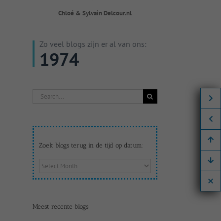
Chloé & Sylvain Delcour.nl
Zo veel blogs zijn er al van ons:
1974
Search
for:
Zoek blogs terug in de tijd op datum:
Zoek
blogs
terug
in
de
Meest recente blogs
tijd