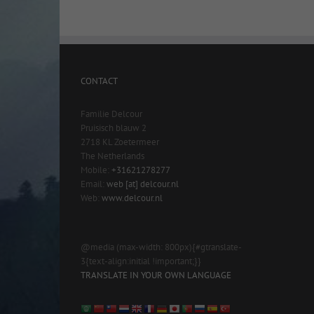
CONTACT
Familie Delcour
Pruisisch blauw 2
2718 KL Zoetermeer
The Netherlands
Mobile:
+31621278277
Email:
web [at] delcour.nl
Web:
www.delcour.nl
@media (max-width: 800px){#gtranslate-
3{text-align:initial !important;}}
TRANSLATE IN YOUR OWN LANGUAGE