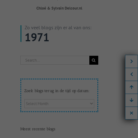
Chloé & Sylvain Delcour.nl
Zo veel blogs zijn er al van ons:
1971
Search
for:
Zoek blogs terug in de tijd op datum:
Zoek
blogs
terug
in
de
Meest recente blogs
tijd