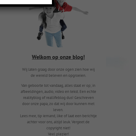
Welkom op onze blog!
Wij laten graag door onze ogen zien hoe wij
de wereld beleven en opgroeien.
Van geboorte tot vandaag, alles staat er op; in
afbeeldingen, audio, video en tekst. Een echte
realityblog of reallifeblog dus! Geschreven
door onze papa, zo dat wij door kunnen met
leven.
Lees mee, tip iemand, like of laat een berichtje
achter voor ons, altijd leuk. Vergeet de
copyright niet!
Veel plezier!