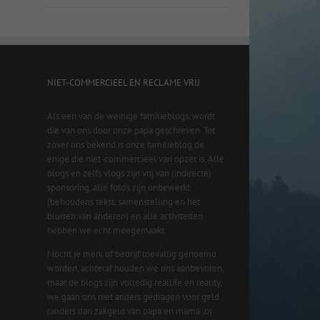
NIET-COMMERCIEEL EN RECLAME VRIJ
Als een van de weinige familieblogs, wordt
die van ons door onze papa geschreven. Tot
zover ons bekend is onze familieblog de
enige die niet-commercieel van opzet is. Alle
blogs en zelfs vlogs zijn vrij van (indirecte)
sponsoring, alle foto’s zijn onbewerkt
(behoudens tekst, samenstelling en het
blurren van anderen) en alle activiteiten
hebben we echt meegemaakt.
Mocht je merk of bedrijf toevallig genoemd
worden, achteraf houden we ons aanbevolen,
maar de blogs zijn volledig reallife en reality,
we gaan ons niet anders gedragen voor geld
(anders dan zakgeld van papa en mama ;o)