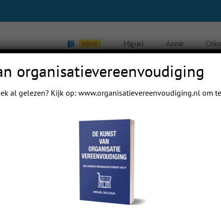
Miguel
Annie
Chlo
NIEUW
an organisatievereenvoudiging
ek al gelezen? Kijk op:
www.organisatievereenvoudiging.nl
om te
Home
Blogs van Chloé Yip Hei Delcour
B
Previous
Next
 mail papa even.