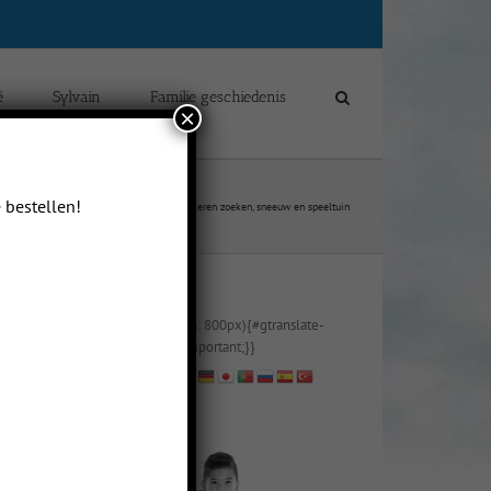
é
Sylvain
Familie geschiedenis
×
 bestellen!
logs van Sylvain Yip Man Delcour
Paaseieren zoeken, sneeuw en speeltuin
@media (max-width: 800px){#gtranslate-
2{text-align:right !important;}}