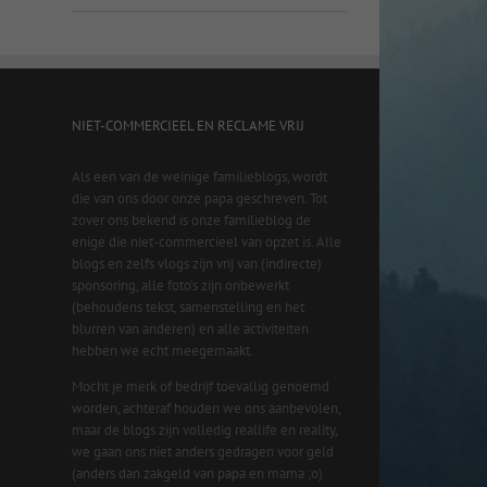
NIET-COMMERCIEEL EN RECLAME VRIJ
Als een van de weinige familieblogs, wordt
die van ons door onze papa geschreven. Tot
zover ons bekend is onze familieblog de
enige die niet-commercieel van opzet is. Alle
blogs en zelfs vlogs zijn vrij van (indirecte)
sponsoring, alle foto’s zijn onbewerkt
(behoudens tekst, samenstelling en het
blurren van anderen) en alle activiteiten
hebben we echt meegemaakt.
Mocht je merk of bedrijf toevallig genoemd
worden, achteraf houden we ons aanbevolen,
maar de blogs zijn volledig reallife en reality,
we gaan ons niet anders gedragen voor geld
(anders dan zakgeld van papa en mama ;o)