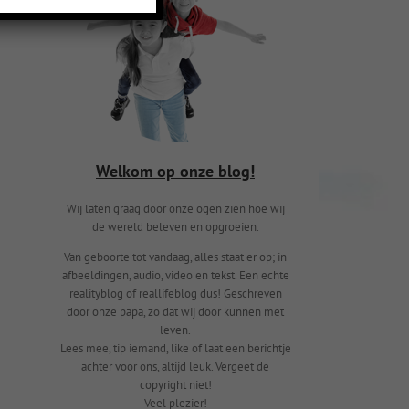
Welkom op onze blog!
Wij laten graag door onze ogen zien hoe wij
de wereld beleven en opgroeien.
Van geboorte tot vandaag, alles staat er op; in
afbeeldingen, audio, video en tekst. Een echte
realityblog of reallifeblog dus! Geschreven
door onze papa, zo dat wij door kunnen met
leven.
Lees mee, tip iemand, like of laat een berichtje
achter voor ons, altijd leuk. Vergeet de
copyright niet!
Veel plezier!