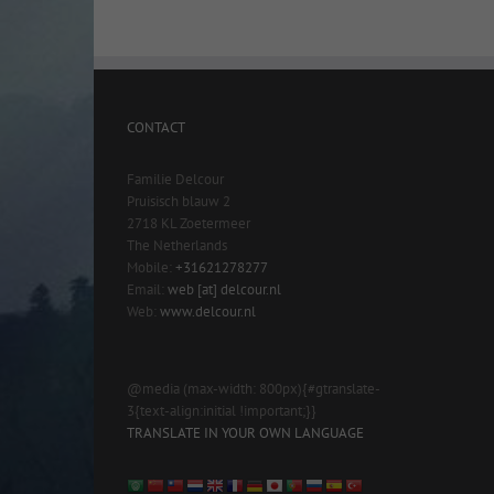
CONTACT
Familie Delcour
Pruisisch blauw 2
2718 KL Zoetermeer
The Netherlands
Mobile:
+31621278277
Email:
web [at] delcour.nl
Web:
www.delcour.nl
@media (max-width: 800px){#gtranslate-
3{text-align:initial !important;}}
TRANSLATE IN YOUR OWN LANGUAGE