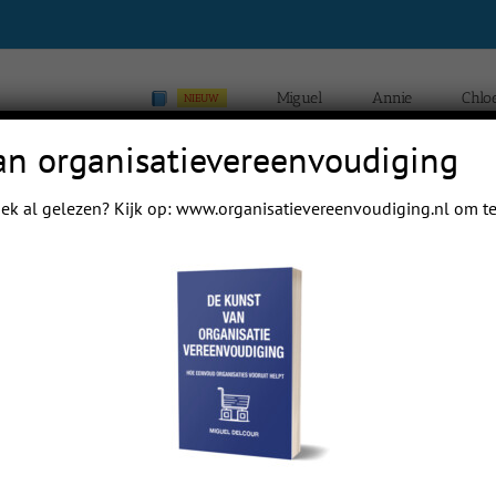
Miguel
Annie
Chlo
NIEUW
an organisatievereenvoudiging
ek al gelezen? Kijk op:
www.organisatievereenvoudiging.nl
om te
Home
Blogs van Chloé Yip Hei Delc
Previous
Next
 mail papa even.