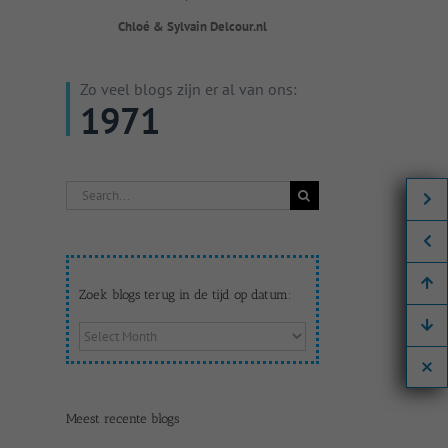
Chloé & Sylvain Delcour.nl
Zo veel blogs zijn er al van ons:
1971
Search
for:
Zoek blogs terug in de tijd op datum:
Zoek
blogs
terug
in
de
Meest recente blogs
tijd