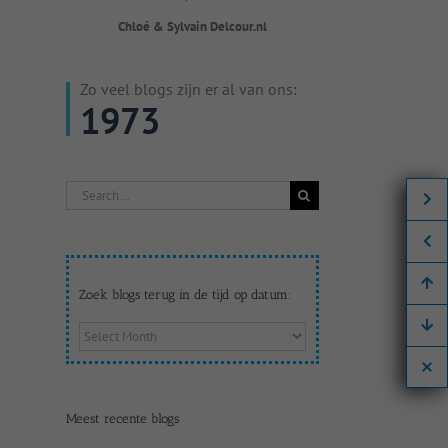
Chloé & Sylvain Delcour.nl
Zo veel blogs zijn er al van ons:
1973
Search
for:
Zoek blogs terug in de tijd op datum:
Zoek
blogs
terug
in
de
Meest recente blogs
tijd