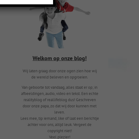
Welkom op onze blog!
Wij laten graag door onze ogen zien hoe wij
de wereld beleven en opgroeien.
Van geboorte tot vandaag, alles staat er op; in
afbeeldingen, audio, video en tekst. Een echte
realityblog of reallifeblog dus! Geschreven
door onze papa, zo dat wij door kunnen met
leven.
Lees mee, tip iemand, like of laat een berichtje
achter voor ons, altijd leuk. Vergeet de
copyright niet!
Veel plezier!