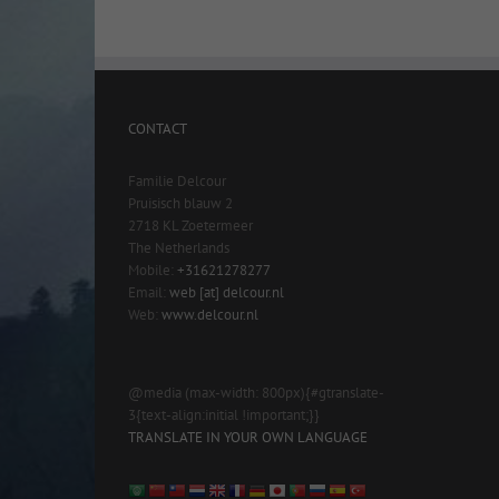
CONTACT
Familie Delcour
Pruisisch blauw 2
2718 KL Zoetermeer
The Netherlands
Mobile:
+31621278277
Email:
web [at] delcour.nl
Web:
www.delcour.nl
@media (max-width: 800px){#gtranslate-
3{text-align:initial !important;}}
TRANSLATE IN YOUR OWN LANGUAGE