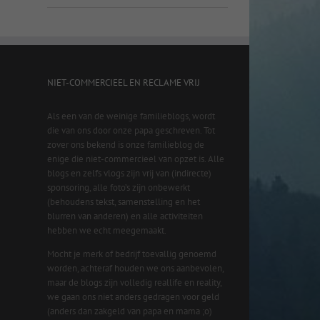
NIET-COMMERCIEEL EN RECLAME VRIJ
Als een van de weinige familieblogs, wordt
die van ons door onze papa geschreven. Tot
zover ons bekend is onze familieblog de
enige die niet-commercieel van opzet is. Alle
blogs en zelfs vlogs zijn vrij van (indirecte)
sponsoring, alle foto’s zijn onbewerkt
(behoudens tekst, samenstelling en het
blurren van anderen) en alle activiteiten
hebben we echt meegemaakt.
Mocht je merk of bedrijf toevallig genoemd
worden, achteraf houden we ons aanbevolen,
maar de blogs zijn volledig reallife en reality,
we gaan ons niet anders gedragen voor geld
(anders dan zakgeld van papa en mama ;o)