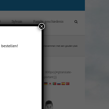
é
Sylvain
Familie geschiedenis
×
 bestellen!
logs van Chloé Yip Hei Delcour
Oliebollenzwemmen met een gouden plak
@media (max-width: 800px){#gtranslate-
2{text-align:right !important;}}