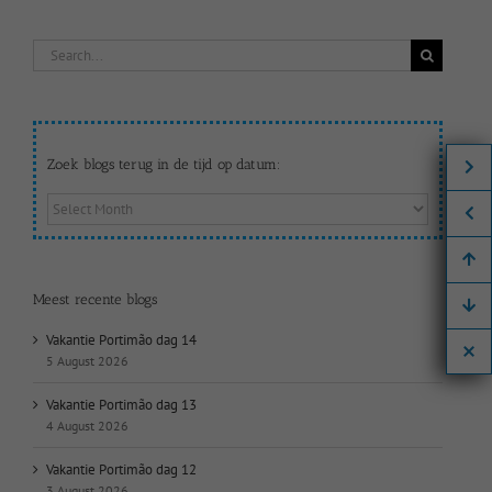
Search
for:
Zoek blogs terug in de tijd op datum:
Zoek
blogs
terug
in
de
Meest recente blogs
tijd
op
Vakantie Portimão dag 14
datum:
5 August 2026
Vakantie Portimão dag 13
4 August 2026
Vakantie Portimão dag 12
3 August 2026