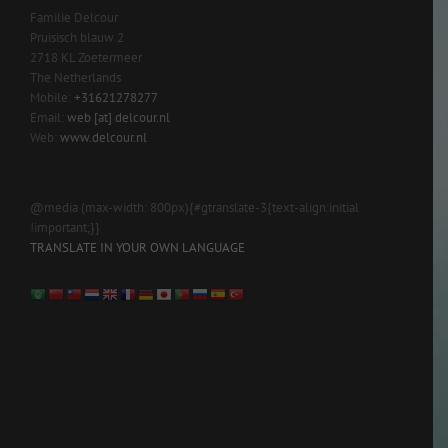
Familie Delcour
Pruisisch blauw 2
2718 KL Zoetermeer
The Netherlands
Mobile:
+31621278277
Email:
web [at] delcour.nl
Web:
www.delcour.nl
@media (max-width: 800px){#gtranslate-3{text-align:initial
!important;}}
TRANSLATE IN YOUR OWN LANGUAGE