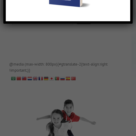
De blog is (tijdelijk) afgeschermd, als je toegang wilt, app of mail
papa even.
@media (max-width: 800px){#gtranslate-2{text-align:right
!important;}}