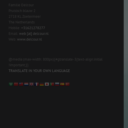
Familie Delcour
Pruisisch blauw 2
2718 KL Zoetermeer
The Netherlands
Mobile:
+31621278277
Email:
web [at] delcour.nl
Web:
www.delcour.nl
@media (max-width: 800px){#gtranslate-3{text-align:initial
!important;}}
TRANSLATE IN YOUR OWN LANGUAGE