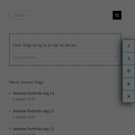
Search
for:
Zoek blogs terug in de tijd op datum:
Zoek
blogs
terug
in
de
Meest recente blogs
tijd
op
Vakantie Portimão dag 14
datum:
5 August 2026
Vakantie Portimão dag 13
4 August 2026
Vakantie Portimão dag 12
3 August 2026