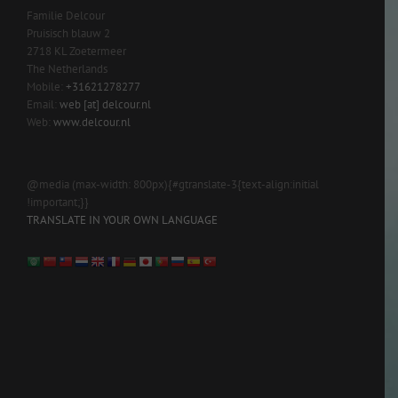
Familie Delcour
Pruisisch blauw 2
2718 KL Zoetermeer
The Netherlands
Mobile:
+31621278277
Email:
web [at] delcour.nl
Web:
www.delcour.nl
@media (max-width: 800px){#gtranslate-3{text-align:initial
!important;}}
TRANSLATE IN YOUR OWN LANGUAGE