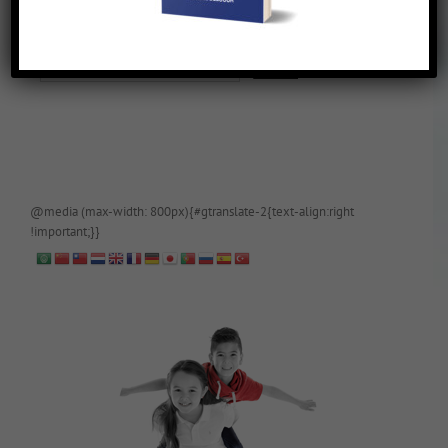
De blog is (tijdelijk) afgeschermd, als je toegang wilt, app of mail
papa even.
@media (max-width: 800px){#gtranslate-2{text-align:right
!important;}}