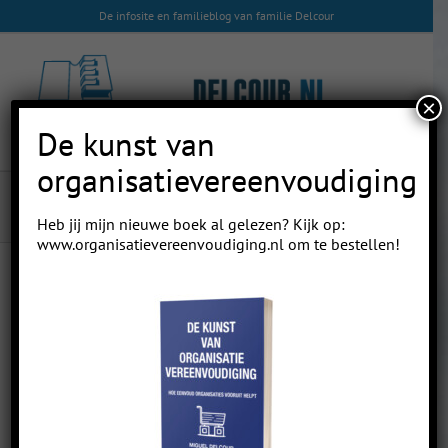
Skip
De infosite en familieblog van familie Delcour
to
content
×
De kunst van
organisatievereenvoudiging
Bieslanddagen
Heb jij mijn nieuwe boek al gelezen? Kijk op:
www.organisatievereenvoudiging.nl
om te bestellen!
Previous
Next
Bieslanddagen