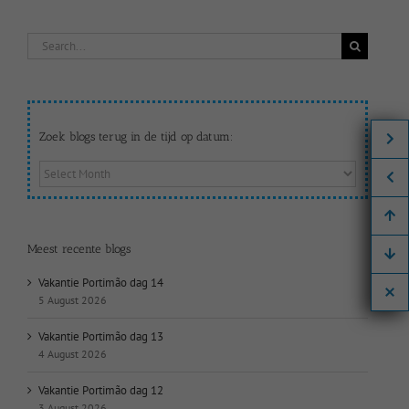
Search
for:
Zoek blogs terug in de tijd op datum:
Zoek
blogs
terug
in
de
Meest recente blogs
tijd
op
Vakantie Portimão dag 14
datum:
5 August 2026
Vakantie Portimão dag 13
4 August 2026
Vakantie Portimão dag 12
3 August 2026