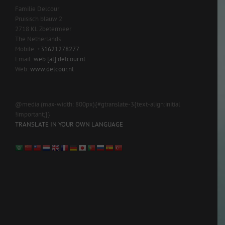
Familie Delcour
Pruisisch blauw 2
2718 KL Zoetermeer
The Netherlands
Mobile:
+31621278277
Email:
web [at] delcour.nl
Web:
www.delcour.nl
@media (max-width: 800px){#gtranslate-3{text-align:initial
!important;}}
TRANSLATE IN YOUR OWN LANGUAGE