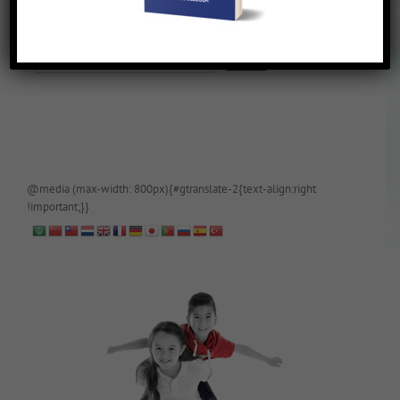
De blog is (tijdelijk) afgeschermd, als je toegang wilt, app of mail
papa even.
@media (max-width: 800px){#gtranslate-2{text-align:right
!important;}}