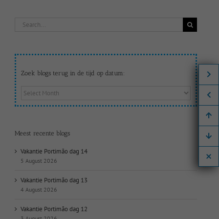
Search
for:
Zoek blogs terug in de tijd op datum:
Zoek
blogs
terug
in
de
Meest recente blogs
tijd
op
Vakantie Portimão dag 14
datum:
5 August 2026
Vakantie Portimão dag 13
4 August 2026
Vakantie Portimão dag 12
3 August 2026