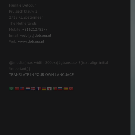
Familie Delcour
Pruisisch blauw 2
2718 KL Zoetermeer
The Netherlands
Mobile:
+31621278277
Email:
web [at] delcour.nl
Web:
www.delcour.nl
@media (max-width: 800px){#gtranslate-3{text-align:initial
!important;}}
TRANSLATE IN YOUR OWN LANGUAGE