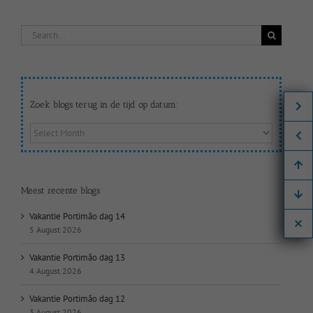
Search
for:
Zoek blogs terug in de tijd op datum:
Zoek
blogs
terug
in
de
Meest recente blogs
tijd
op
Vakantie Portimão dag 14
datum:
5 August 2026
Vakantie Portimão dag 13
4 August 2026
Vakantie Portimão dag 12
3 August 2026