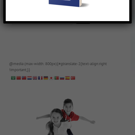
De blog is (tijdelijk) afgeschermd, als je toegang wilt, app of mail
papa even.
@media (max-width: 800px){#gtranslate-2{text-align:right
!important;}}