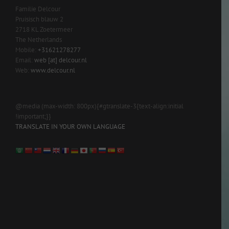
Familie Delcour
Pruisisch blauw 2
2718 KL Zoetermeer
The Netherlands
Mobile:
+31621278277
Email:
web [at] delcour.nl
Web:
www.delcour.nl
@media (max-width: 800px){#gtranslate-3{text-align:initial
!important;}}
TRANSLATE IN YOUR OWN LANGUAGE