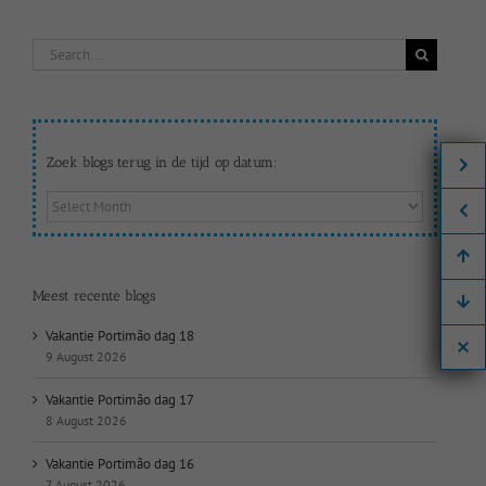
Search
for:
Zoek blogs terug in de tijd op datum:
Zoek
blogs
terug
in
de
Meest recente blogs
tijd
op
Vakantie Portimão dag 18
datum:
9 August 2026
Vakantie Portimão dag 17
8 August 2026
Vakantie Portimão dag 16
7 August 2026