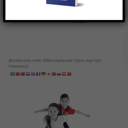
De blog is (tijdelijk) afgeschermd, als je toegang wilt, app of mail
papa even.
@media (max-width: 800px){#gtranslate-2{text-align:right
!important;}}