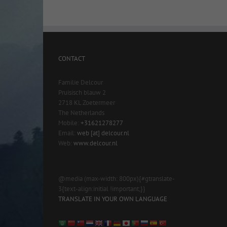
CONTACT
Familie Delcour
Pruisisch blauw 2
2718 KL Zoetermeer
The Netherlands
Mobile:
+31621278277
Email:
web [at] delcour.nl
Web:
www.delcour.nl
@media (max-width: 800px){#gtranslate-
3{text-align:initial !important;}}
TRANSLATE IN YOUR OWN LANGUAGE