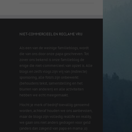
NIET-COMMERCIEEL EN RECLAME VRIJ
Als een van de weinige familieblogs, wordt
die van ons door onze papa geschreven. Tot
zover ons bekend is onze familieblog de
enige die niet-commercieel van opzet is. Alle
blogs en zelfs vlogs zijn vrij van (indirecte)
sponsoring, alle foto’s zijn onbewerkt
(behoudens tekst, samenstelling en het
blurren van anderen) en alle activiteiten
hebben we echt meegemaakt.
Mocht je merk of bedrijf toevallig genoemd
worden, achteraf houden we ons aanbevolen,
maar de blogs zijn volledig reallife en reality,
we gaan ons niet anders gedragen voor geld
(anders dan zakgeld van papa en mama ;o)