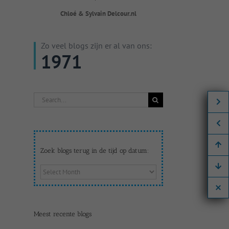
Chloé & Sylvain Delcour.nl
Zo veel blogs zijn er al van ons:
1971
Search
for:
Zoek blogs terug in de tijd op datum:
Zoek
blogs
terug
in
de
Meest recente blogs
tijd