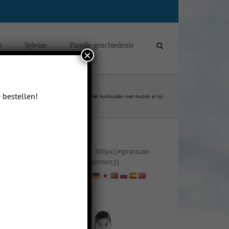
é
Sylvain
Familie geschiedenis
×
 bestellen!
logs van Chloé Yip Hei Delcour
Hulp in het huishouden met muziek er bij
@media (max-width: 800px){#gtranslate-
2{text-align:right !important;}}