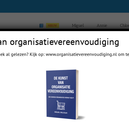
Miguel
Annie
Chlo
NIEUW
an organisatievereenvoudiging
ek al gelezen? Kijk op:
www.organisatievereenvoudiging.nl
om te
Home
B
Previous
Next
 mail papa even.