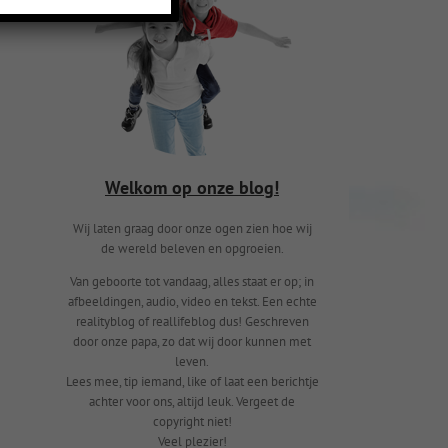
Welkom op onze blog!
Wij laten graag door onze ogen zien hoe wij
de wereld beleven en opgroeien.
Van geboorte tot vandaag, alles staat er op; in
afbeeldingen, audio, video en tekst. Een echte
realityblog of reallifeblog dus! Geschreven
door onze papa, zo dat wij door kunnen met
leven.
Lees mee, tip iemand, like of laat een berichtje
achter voor ons, altijd leuk. Vergeet de
copyright niet!
Veel plezier!