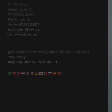
Familie Delcour
Pruisisch blauw 2
2718 KL Zoetermeer
The Netherlands
Mobile:
+31621278277
Email:
web [at] delcour.nl
Web:
www.delcour.nl
@media (max-width: 800px){#gtranslate-3{text-align:initial
!important;}}
TRANSLATE IN YOUR OWN LANGUAGE