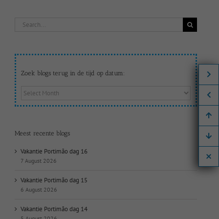
Search
for:
Zoek blogs terug in de tijd op datum:
Zoek
blogs
terug
in
de
Meest recente blogs
tijd
op
Vakantie Portimão dag 16
datum:
7 August 2026
Vakantie Portimão dag 15
6 August 2026
Vakantie Portimão dag 14
5 August 2026