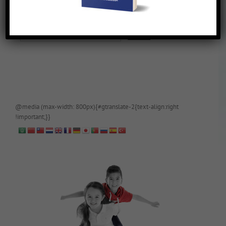
De blog is (tijdelijk) afgeschermd, als je toegang wilt, app of mail
papa even.
@media (max-width: 800px){#gtranslate-2{text-align:right
!important;}}