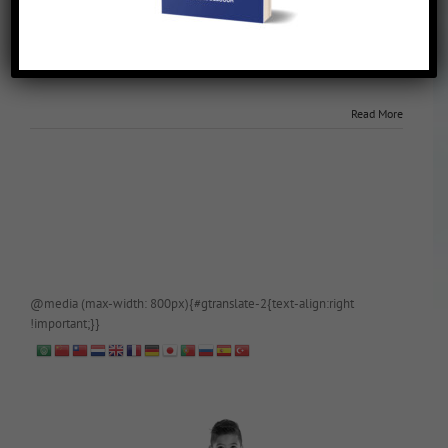
Een slopende fietstocht
March 14th, 2018
|
Enter your password to view comments.
[This is password-protected.]
Read More
@media (max-width: 800px){#gtranslate-2{text-align:right
!important;}}