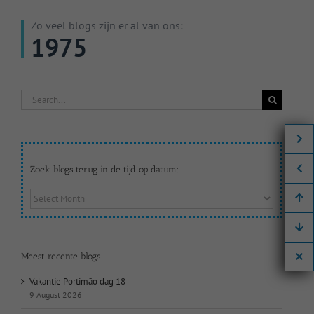
Zo veel blogs zijn er al van ons:
1975
Search
for:
Zoek blogs terug in de tijd op datum:
Zoek
blogs
terug
in
de
Meest recente blogs
tijd
op
Vakantie Portimão dag 18
datum:
9 August 2026