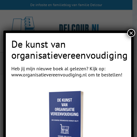
Skip
De infosite en familieblog van familie Delcour
to
content
×
De kunst van
organisatievereenvoudiging
stoer
Heb jij mijn nieuwe boek al gelezen? Kijk op:
www.organisatievereenvoudiging.nl
om te bestellen!
14
03, 2018