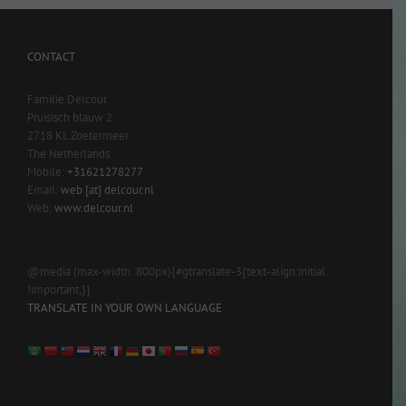
CONTACT
Familie Delcour
Pruisisch blauw 2
2718 KL Zoetermeer
The Netherlands
Mobile:
+31621278277
Email:
web [at] delcour.nl
Web:
www.delcour.nl
@media (max-width: 800px){#gtranslate-3{text-align:initial
!important;}}
TRANSLATE IN YOUR OWN LANGUAGE