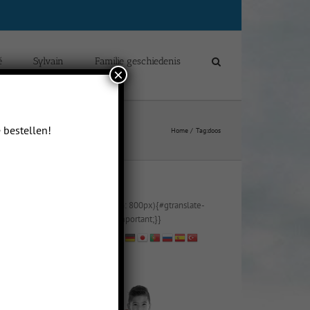
é
Sylvain
Familie geschiedenis
×
 bestellen!
Home
Tag:
doos
@media (max-width: 800px){#gtranslate-
2{text-align:right !important;}}