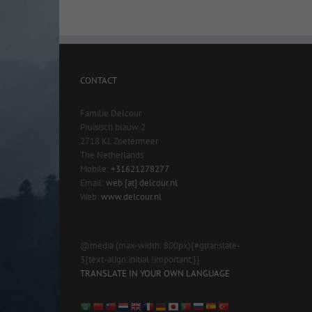
CONTACT
Familie Delcour
Pruisisch blauw 2
2718 KL Zoetermeer
The Netherlands
Mobile:
+31621278277
Email:
web [at] delcour.nl
Web:
www.delcour.nl
@media (max-width: 800px){#gtranslate-
3{text-align:initial !important;}}
TRANSLATE IN YOUR OWN LANGUAGE