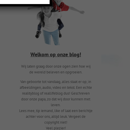
Welkom op onze blog!
Wij laten graag door onze ogen zien hoe wij
de wereld beleven en opgroeien.
Van geboorte tot vandaag, alles staat er op; in
afbeeldingen, audio, video en tekst. Een echte
realityblog of reallifeblog dus! Geschreven
door onze papa, zo dat wij door kunnen met
leven.
Lees mee, tip iemand, like of laat een berichtje
achter voor ons, altijd leuk. Vergeet de
copyright niet!
Veel plezier!