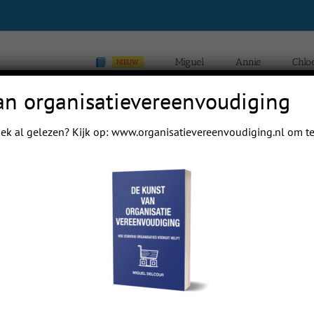
Miguel
Annie
Chlo
NIEUW
an organisatievereenvoudiging
ek al gelezen? Kijk op:
www.organisatievereenvoudiging.nl
om te
uin
w comments.
Read More