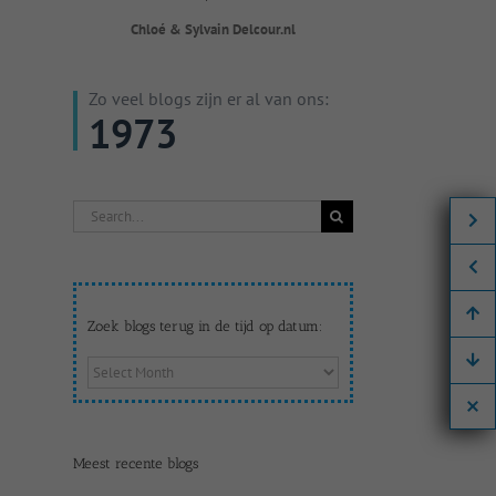
Chloé & Sylvain Delcour.nl
Zo veel blogs zijn er al van ons:
1973
Search
for:
Zoek blogs terug in de tijd op datum:
Zoek
blogs
terug
in
de
Meest recente blogs
tijd