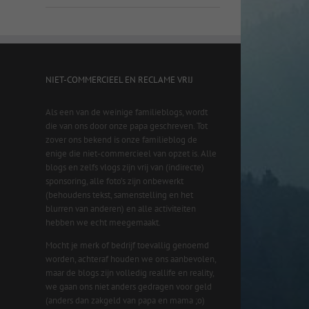
NIET-COMMERCIEEL EN RECLAME VRIJ
Als een van de weinige familieblogs, wordt
die van ons door onze papa geschreven. Tot
zover ons bekend is onze familieblog de
enige die niet-commercieel van opzet is. Alle
blogs en zelfs vlogs zijn vrij van (indirecte)
sponsoring, alle foto’s zijn onbewerkt
(behoudens tekst, samenstelling en het
blurren van anderen) en alle activiteiten
hebben we echt meegemaakt.
Mocht je merk of bedrijf toevallig genoemd
worden, achteraf houden we ons aanbevolen,
maar de blogs zijn volledig reallife en reality,
we gaan ons niet anders gedragen voor geld
(anders dan zakgeld van papa en mama ;o)