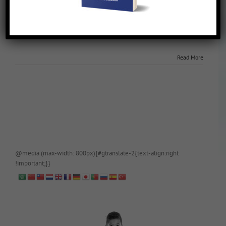
Oma kan ook alles
August 16th, 2015
|
Enter your password to view comments.
[This is password-protected.]
Read More
@media (max-width: 800px){#gtranslate-2{text-align:right
!important;}}