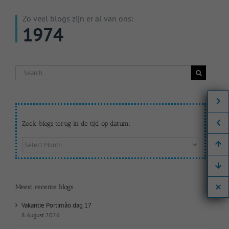
Zo veel blogs zijn er al van ons:
1974
Search
for:
Zoek blogs terug in de tijd op datum:
Zoek
blogs
terug
in
de
Meest recente blogs
tijd
op
Vakantie Portimão dag 17
datum:
8 August 2026