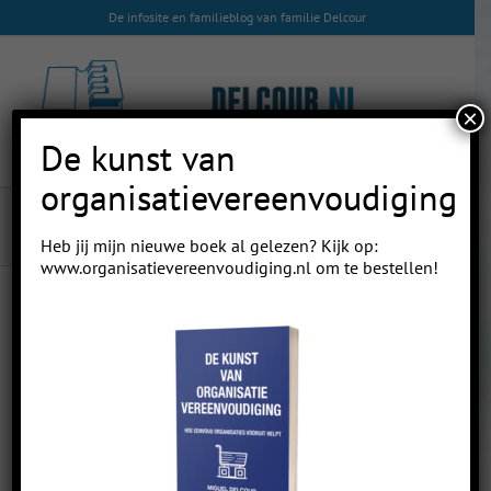
Skip
De infosite en familieblog van familie Delcour
to
content
×
De kunst van
organisatievereenvoudiging
blij
Heb jij mijn nieuwe boek al gelezen? Kijk op:
www.organisatievereenvoudiging.nl
om te bestellen!
16
08, 2015