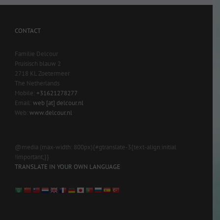
CONTACT
Familie Delcour
Pruisisch blauw 2
2718 KL Zoetermeer
The Netherlands
Mobile:
+31621278277
Email:
web [at] delcour.nl
Web:
www.delcour.nl
@media (max-width: 800px){#gtranslate-3{text-align:initial
!important;}}
TRANSLATE IN YOUR OWN LANGUAGE