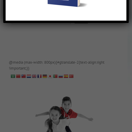
De blog is (tijdelijk) afgeschermd, als je toegang wilt, app of mail
papa even.
@media (max-width: 800px){#gtranslate-2{text-align:right
!important;}}