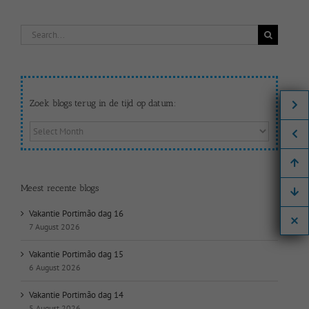
Search
for:
Zoek blogs terug in de tijd op datum:
Zoek
blogs
terug
in
de
Meest recente blogs
tijd
op
Vakantie Portimão dag 16
datum:
7 August 2026
Vakantie Portimão dag 15
6 August 2026
Vakantie Portimão dag 14
5 August 2026