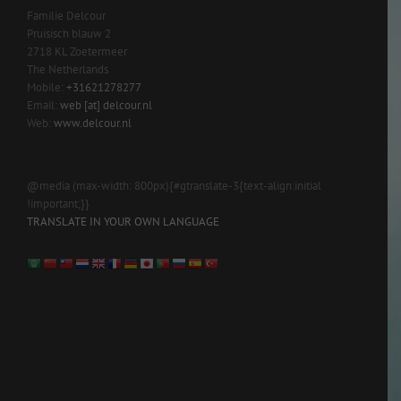
Familie Delcour
Pruisisch blauw 2
2718 KL Zoetermeer
The Netherlands
Mobile:
+31621278277
Email:
web [at] delcour.nl
Web:
www.delcour.nl
@media (max-width: 800px){#gtranslate-3{text-align:initial
!important;}}
TRANSLATE IN YOUR OWN LANGUAGE