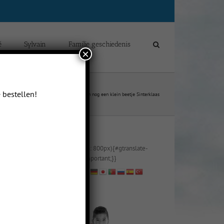
é
Sylvain
Familie geschiedenis
×
 bestellen!
Blogs van Sylvain Yip Man Delcour
Toch nog een klein beetje Sinterklaas
@media (max-width: 800px){#gtranslate-
2{text-align:right !important;}}