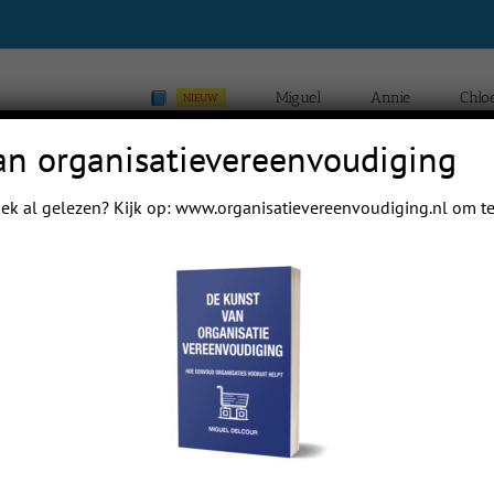
Miguel
Annie
Chlo
NIEUW
an organisatievereenvoudiging
ek al gelezen? Kijk op:
www.organisatievereenvoudiging.nl
om te
Home
Blogs van Chloé Yip Hei Delcour
Previous
Next
 mail papa even.