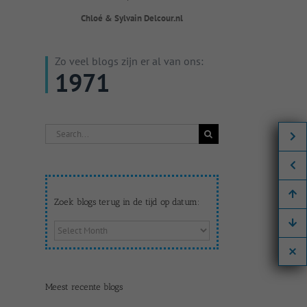
Chloé & Sylvain Delcour.nl
Zo veel blogs zijn er al van ons:
1971
Search
for:
Zoek blogs terug in de tijd op datum:
Zoek
blogs
terug
in
de
Meest recente blogs
tijd