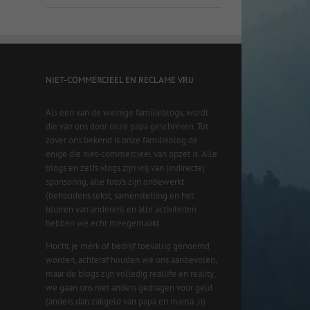
NIET-COMMERCIEEL EN RECLAME VRIJ
Als een van de weinige familieblogs, wordt
die van ons door onze papa geschreven. Tot
zover ons bekend is onze familieblog de
enige die niet-commercieel van opzet is. Alle
blogs en zelfs vlogs zijn vrij van (indirecte)
sponsoring, alle foto’s zijn onbewerkt
(behoudens tekst, samenstelling en het
blurren van anderen) en alle activiteiten
hebben we echt meegemaakt.
Mocht je merk of bedrijf toevallig genoemd
worden, achteraf houden we ons aanbevolen,
maar de blogs zijn volledig reallife en reality,
we gaan ons niet anders gedragen voor geld
(anders dan zakgeld van papa en mama ;o)