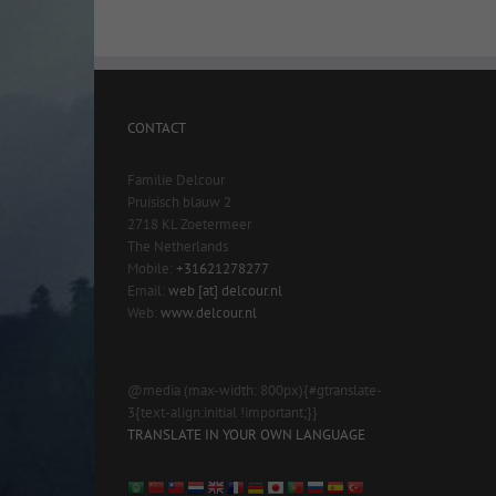
CONTACT
Familie Delcour
Pruisisch blauw 2
2718 KL Zoetermeer
The Netherlands
Mobile:
+31621278277
Email:
web [at] delcour.nl
Web:
www.delcour.nl
@media (max-width: 800px){#gtranslate-
3{text-align:initial !important;}}
TRANSLATE IN YOUR OWN LANGUAGE