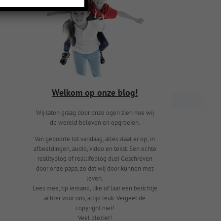
Welkom op onze blog!
Wij laten graag door onze ogen zien hoe wij
de wereld beleven en opgroeien.
Van geboorte tot vandaag, alles staat er op; in
afbeeldingen, audio, video en tekst. Een echte
realityblog of reallifeblog dus! Geschreven
door onze papa, zo dat wij door kunnen met
leven.
Lees mee, tip iemand, like of laat een berichtje
achter voor ons, altijd leuk. Vergeet de
copyright niet!
Veel plezier!