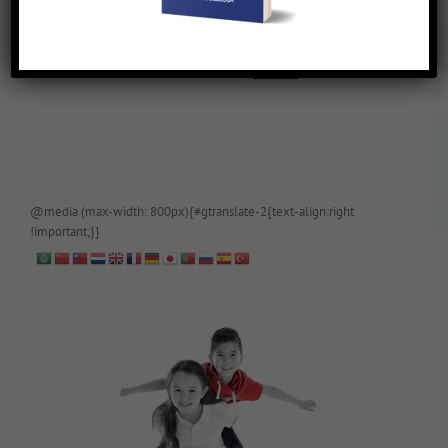
De blog is (tijdelijk) afgeschermd, als je toegang wilt, app of mail
papa even.
@media (max-width: 800px){#gtranslate-2{text-align:right
!important;}}