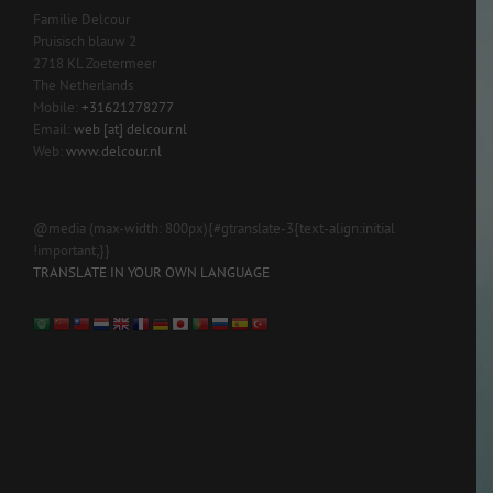
Familie Delcour
Pruisisch blauw 2
2718 KL Zoetermeer
The Netherlands
Mobile:
+31621278277
Email:
web [at] delcour.nl
Web:
www.delcour.nl
@media (max-width: 800px){#gtranslate-3{text-align:initial
!important;}}
TRANSLATE IN YOUR OWN LANGUAGE