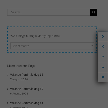
Search
for:
Zoek blogs terug in de tijd op datum:
Zoek
blogs
terug
in
de
Meest recente blogs
tijd
op
Vakantie Portimão dag 16
datum:
7 August 2026
Vakantie Portimão dag 15
6 August 2026
Vakantie Portimão dag 14
5 August 2026