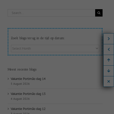
Search
for:
Zoek blogs terug in de tijd op datum:
Zoek
blogs
terug
in
de
Meest recente blogs
tijd
op
Vakantie Portimão dag 14
datum:
5 August 2026
Vakantie Portimão dag 13
4 August 2026
Vakantie Portimão dag 12
3 August 2026