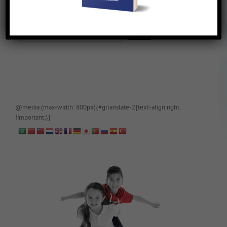
De blog is (tijdelijk) afgeschermd, als je toegang wilt, app of mail
papa even.
@media (max-width: 800px){#gtranslate-2{text-align:right
!important;}}