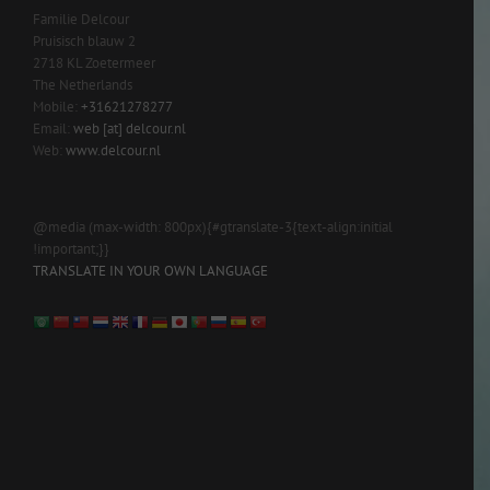
Familie Delcour
Pruisisch blauw 2
2718 KL Zoetermeer
The Netherlands
Mobile:
+31621278277
Email:
web [at] delcour.nl
Web:
www.delcour.nl
@media (max-width: 800px){#gtranslate-3{text-align:initial
!important;}}
TRANSLATE IN YOUR OWN LANGUAGE