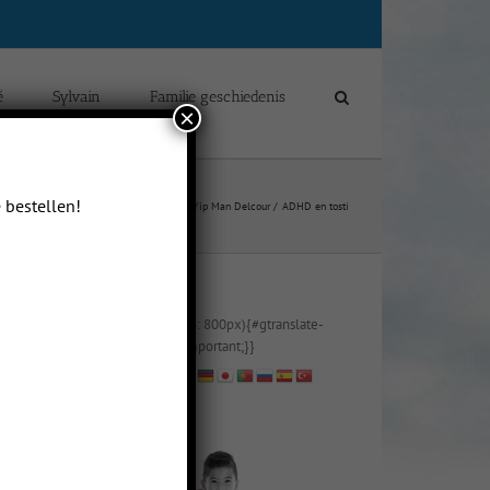
é
Sylvain
Familie geschiedenis
×
 bestellen!
Home
Blogs van Sylvain Yip Man Delcour
ADHD en tosti
@media (max-width: 800px){#gtranslate-
2{text-align:right !important;}}