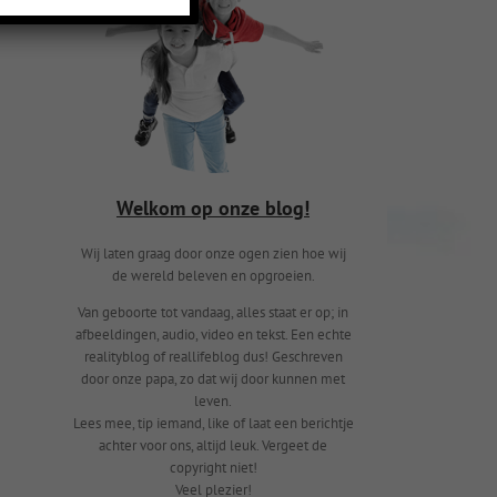
Welkom op onze blog!
Wij laten graag door onze ogen zien hoe wij
de wereld beleven en opgroeien.
Van geboorte tot vandaag, alles staat er op; in
afbeeldingen, audio, video en tekst. Een echte
realityblog of reallifeblog dus! Geschreven
door onze papa, zo dat wij door kunnen met
leven.
Lees mee, tip iemand, like of laat een berichtje
achter voor ons, altijd leuk. Vergeet de
copyright niet!
Veel plezier!