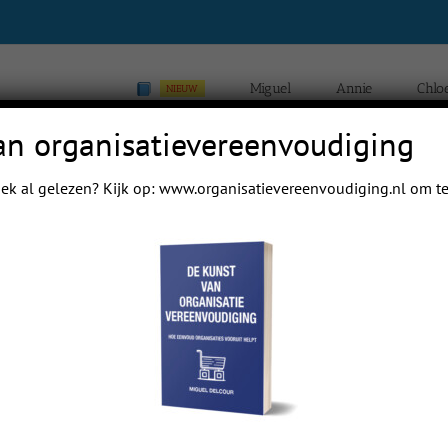
Miguel
Annie
Chlo
NIEUW
an organisatievereenvoudiging
ek al gelezen? Kijk op:
www.organisatievereenvoudiging.nl
om te
Previous
Next
 mail papa even.