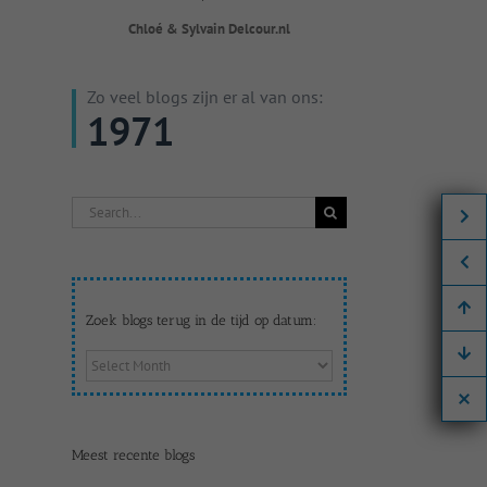
Chloé & Sylvain Delcour.nl
Zo veel blogs zijn er al van ons:
1971
Search
for:
Zoek blogs terug in de tijd op datum:
Zoek
blogs
terug
in
de
Meest recente blogs
tijd