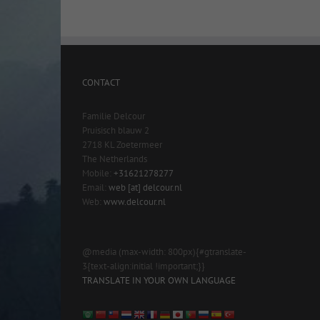
CONTACT
Familie Delcour
Pruisisch blauw 2
2718 KL Zoetermeer
The Netherlands
Mobile:
+31621278277
Email:
web [at] delcour.nl
Web:
www.delcour.nl
@media (max-width: 800px){#gtranslate-
3{text-align:initial !important;}}
TRANSLATE IN YOUR OWN LANGUAGE