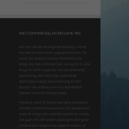
NIET-COMMERCIEEL EN RECLAME VRIJ
Als een van de weinige familieblogs, wordt
die van ons door onze papa geschreven. Tot
zover ons bekend is onze familieblog de
enige die niet-commercieel van opzet is. Alle
blogs en zelfs vlogs zijn vrij van (indirecte)
sponsoring, alle foto’s zijn onbewerkt
(behoudens tekst, samenstelling en het
blurren van anderen) en alle activiteiten
hebben we echt meegemaakt.
Mocht je merk of bedrijf toevallig genoemd
worden, achteraf houden we ons aanbevolen,
maar de blogs zijn volledig reallife en reality,
we gaan ons niet anders gedragen voor geld
(anders dan zakgeld van papa en mama ;o)