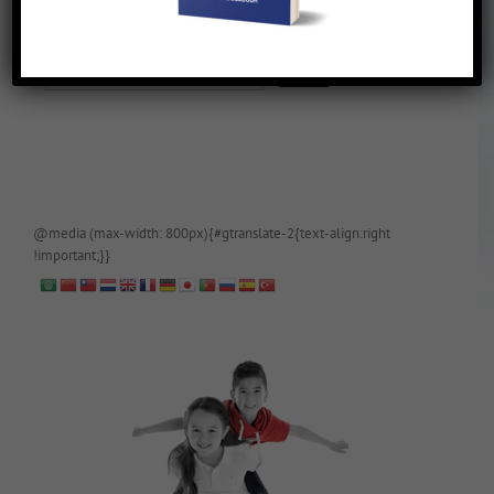
De blog is (tijdelijk) afgeschermd, als je toegang wilt, app of mail
papa even.
@media (max-width: 800px){#gtranslate-2{text-align:right
!important;}}