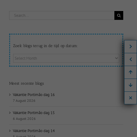
Search
for:
Zoek blogs terug in de tijd op datum:
Zoek
blogs
terug
in
de
Meest recente blogs
tijd
op
Vakantie Portimão dag 16
datum:
7 August 2026
Vakantie Portimão dag 15
6 August 2026
Vakantie Portimão dag 14
5 August 2026