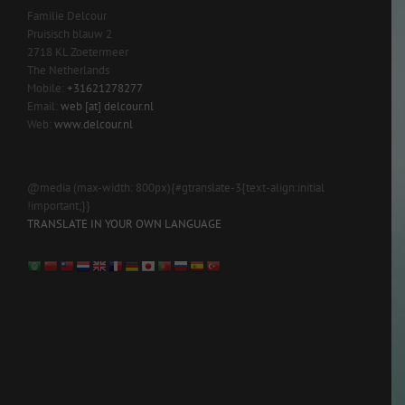
Familie Delcour
Pruisisch blauw 2
2718 KL Zoetermeer
The Netherlands
Mobile:
+31621278277
Email:
web [at] delcour.nl
Web:
www.delcour.nl
@media (max-width: 800px){#gtranslate-3{text-align:initial
!important;}}
TRANSLATE IN YOUR OWN LANGUAGE