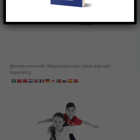
De blog is (tijdelijk) afgeschermd, als je toegang wilt, app of mail
papa even.
@media (max-width: 800px){#gtranslate-2{text-align:right
!important;}}