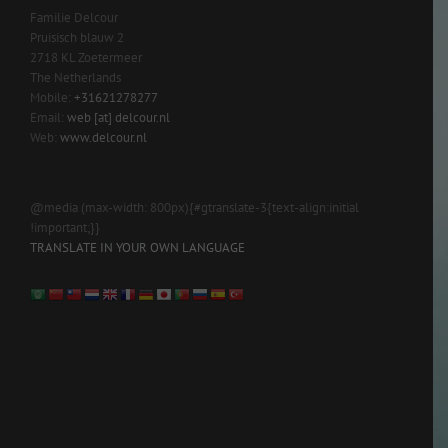
Familie Delcour
Pruisisch blauw 2
2718 KL Zoetermeer
The Netherlands
Mobile:
+31621278277
Email:
web [at] delcour.nl
Web:
www.delcour.nl
@media (max-width: 800px){#gtranslate-3{text-align:initial
!important;}}
TRANSLATE IN YOUR OWN LANGUAGE