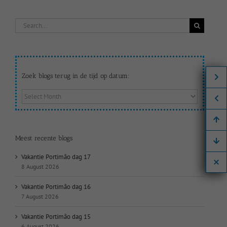
Search
for:
Zoek blogs terug in de tijd op datum:
Zoek
blogs
terug
in
de
Meest recente blogs
tijd
op
Vakantie Portimão dag 17
datum:
8 August 2026
Vakantie Portimão dag 16
7 August 2026
Vakantie Portimão dag 15
6 August 2026