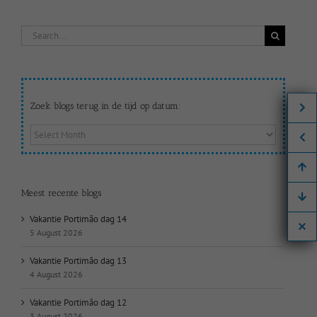
Search
for:
Zoek blogs terug in de tijd op datum:
Zoek
blogs
terug
in
de
Meest recente blogs
tijd
op
Vakantie Portimão dag 14
datum:
5 August 2026
Vakantie Portimão dag 13
4 August 2026
Vakantie Portimão dag 12
3 August 2026