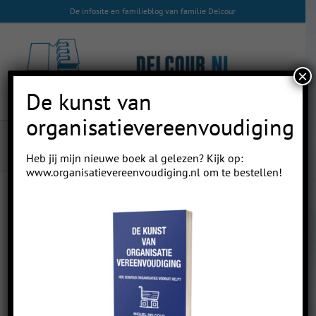
Skip
De infosite en familieblog van familie Delcour
to
content
×
De kunst van
organisatievereenvoudiging
Voorlezen
Heb jij mijn nieuwe boek al gelezen? Kijk op:
www.organisatievereenvoudiging.nl
om te bestellen!
Previous
Next
Voorlezen