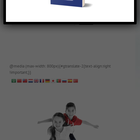
De blog is (tijdelijk) afgeschermd, als je toegang wilt, app of mail
papa even.
@media (max-width: 800px){#gtranslate-2{text-align:right
!important;}}