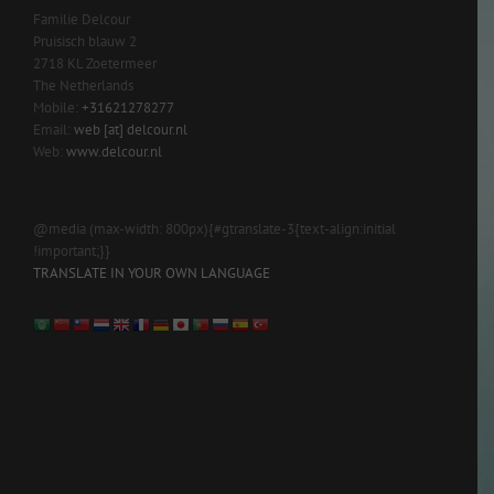
Familie Delcour
Pruisisch blauw 2
2718 KL Zoetermeer
The Netherlands
Mobile:
+31621278277
Email:
web [at] delcour.nl
Web:
www.delcour.nl
@media (max-width: 800px){#gtranslate-3{text-align:initial
!important;}}
TRANSLATE IN YOUR OWN LANGUAGE