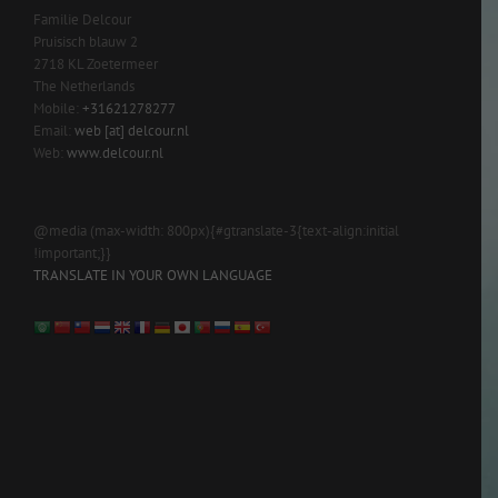
Familie Delcour
Pruisisch blauw 2
2718 KL Zoetermeer
The Netherlands
Mobile:
+31621278277
Email:
web [at] delcour.nl
Web:
www.delcour.nl
@media (max-width: 800px){#gtranslate-3{text-align:initial
!important;}}
TRANSLATE IN YOUR OWN LANGUAGE