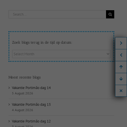
Search
for:
Zoek blogs terug in de tijd op datum:
Zoek
blogs
terug
in
de
Meest recente blogs
tijd
op
Vakantie Portimão dag 14
datum:
5 August 2026
Vakantie Portimão dag 13
4 August 2026
Vakantie Portimão dag 12
3 August 2026