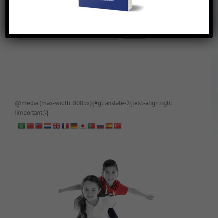
De blog is (tijdelijk) afgeschermd, als je toegang wilt, app of mail
papa even.
@media (max-width: 800px){#gtranslate-2{text-align:right
!important;}}