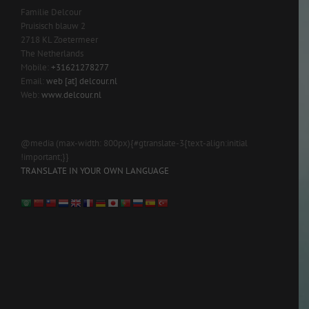
Familie Delcour
Pruisisch blauw 2
2718 KL Zoetermeer
The Netherlands
Mobile:
+31621278277
Email:
web [at] delcour.nl
Web:
www.delcour.nl
@media (max-width: 800px){#gtranslate-3{text-align:initial
!important;}}
TRANSLATE IN YOUR OWN LANGUAGE