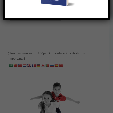
De blog is (tijdelijk) afgeschermd, als je toegang wilt, app of mail
papa even.
@media (max-width: 800px){#gtranslate-2{text-align:right
!important;}}