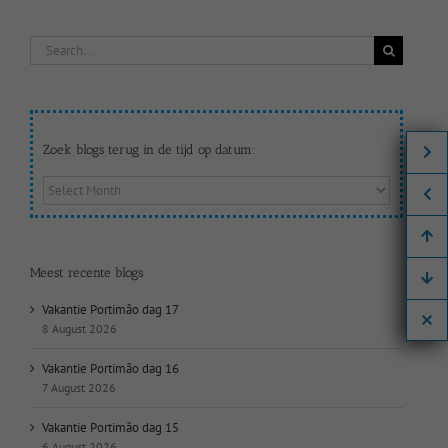
Search
for:
Zoek blogs terug in de tijd op datum:
Zoek
blogs
terug
in
de
Meest recente blogs
tijd
op
Vakantie Portimão dag 17
datum:
8 August 2026
Vakantie Portimão dag 16
7 August 2026
Vakantie Portimão dag 15
6 August 2026