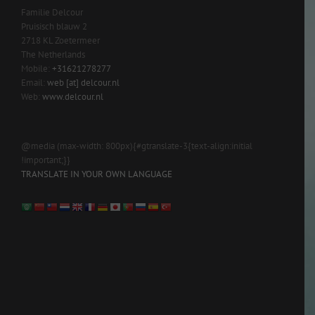
Familie Delcour
Pruisisch blauw 2
2718 KL Zoetermeer
The Netherlands
Mobile:
+31621278277
Email:
web [at] delcour.nl
Web:
www.delcour.nl
@media (max-width: 800px){#gtranslate-3{text-align:initial
!important;}}
TRANSLATE IN YOUR OWN LANGUAGE