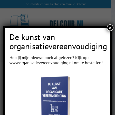
Skip
De infosite en familieblog van familie Delcour
to
content
×
De kunst van
organisatievereenvoudiging
Familiefoto
Heb jij mijn nieuwe boek al gelezen? Kijk op:
www.organisatievereenvoudiging.nl
om te bestellen!
Previous
Next
Familiefoto