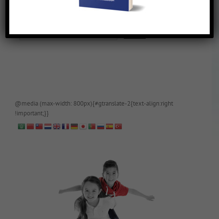
De blog is (tijdelijk) afgeschermd, als je toegang wilt, app of mail
papa even.
@media (max-width: 800px){#gtranslate-2{text-align:right
!important;}}