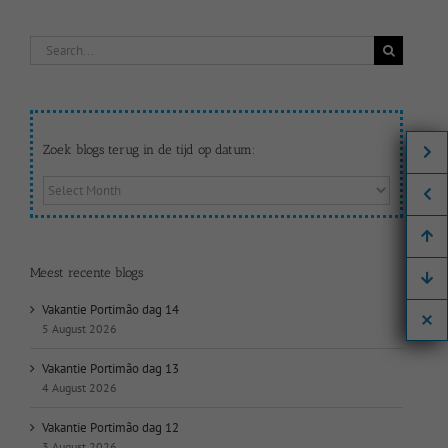
Search
for:
Zoek blogs terug in de tijd op datum:
Zoek
blogs
terug
in
de
Meest recente blogs
tijd
op
Vakantie Portimão dag 14
datum:
5 August 2026
Vakantie Portimão dag 13
4 August 2026
Vakantie Portimão dag 12
3 August 2026