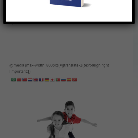
De blog is (tijdelijk) afgeschermd, als je toegang wilt, app of mail
papa even.
@media (max-width: 800px){#gtranslate-2{text-align:right
!important;}}