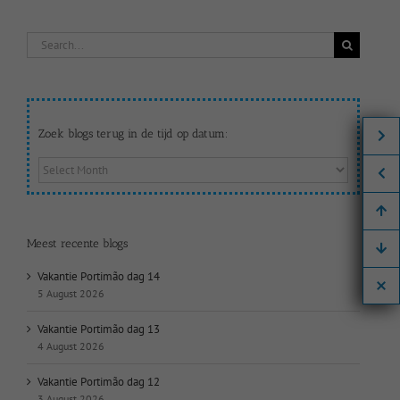
Search
for:
Zoek blogs terug in de tijd op datum:
Zoek
blogs
terug
in
de
Meest recente blogs
tijd
op
Vakantie Portimão dag 14
datum:
5 August 2026
Vakantie Portimão dag 13
4 August 2026
Vakantie Portimão dag 12
3 August 2026