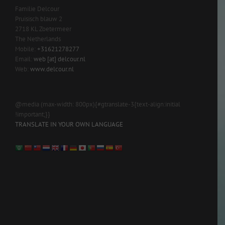
Familie Delcour
Pruisisch blauw 2
2718 KL Zoetermeer
The Netherlands
Mobile:
+31621278277
Email:
web [at] delcour.nl
Web:
www.delcour.nl
@media (max-width: 800px){#gtranslate-3{text-align:initial
!important;}}
TRANSLATE IN YOUR OWN LANGUAGE